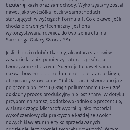
biżuterię, kaski oraz samochody. Wykorzystany został
nawet jako wyściółka foteli w samochodach
startujących w wyścigach Formuła 1. Co ciekawe, jeśli
chodzi o przemysł techniczny, jest ona
wykorzystywana również do tworzenia etui na
Samsunga Galaxy S8 oraz S8+.
Jeśli chodzi o dobór tkaniny, alcantara stanowi w
zasadzie łącznik, pomiędzy naturalną skórą, a
tworzywem sztucznym. Sugeruje to nawet sama
nazwa, bowiem po przetłumaczeniu jej z arabskiego,
otrzymamy słowo „most” (al Qantara). Stworzono ją z
połączenia poliestru (68%) z poliuretanem (32%), zaś
dokładny proces produkcyjny nie jest znany. W dotyku
przypomina zamsz, dodatkowo ładnie się prezentuje,
w skutek czego Microsoft wybrał ją jako materiał
wykończeniowy dla praktycznie każdej ze swoich
nowych klawiatur (nie tylko sprzedawanych
oddzielnie, lecz również tych wbudowanych). W tym