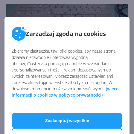
Zarządzaj zgodą na cookies
Zbieramy ciasteczka, tzw. pliki cookies, aby nasza strona
działała niezawodnie i oferowała wygodną
obsługę.Ciasteczka pomagają nam też w wyświetlaniu
spersonalizowanych treści i reklam dopasowanych do
Twoich zainteresowań. Możesz zarządzać ustawieniami
cookies, akceptując wszystkie albo tylko niezbędne. W
Czy nowa tkanina zyska popularność w przypadku
dowolnym momencie możesz zmienić swój wybór.
(więcej
sprzętu komputerowego, ciężko jest powiedzieć.
informacji o cookies w polityce prywatności)
Zdecydowanie jednak warto wiedzieć, na co się
decyduje przed wybraniem tego właśnie typu
wykończenia. Praktyczność lub design, zaś wybór
należy jedynie do kupującego.
Zaakceptuj wszystkie