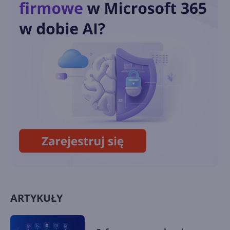
Microsoft opatentował
udostępnianie obrazu z VR do
VR
8BitDo wypuści klawiaturę i
mysz w stylu retro Xboksa
ARTYKUŁY