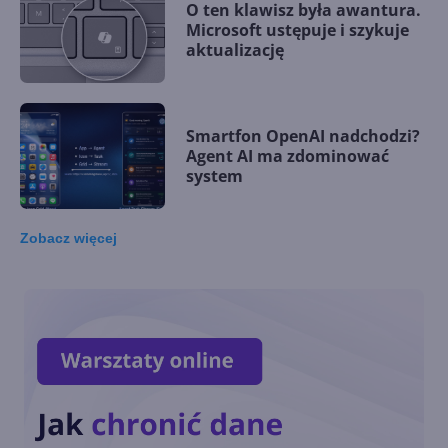
O ten klawisz była awantura.
Microsoft ustępuje i szykuje
aktualizację
Smartfon OpenAI nadchodzi?
Agent AI ma zdominować
system
Zobacz
więcej
Microsoft wprowadza
autorski akcelerator AI. Maia
200 kosi konkurencję
Generatywna AI na co
czwartym laptopie w 2024 r.
Kiedy zdominuje rynek?