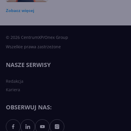
Zobacz
więcej
15 kamieni milowych w
Microsoft AI. Tak rodziła się
sztuczna inteligencja
© 2026 CentrumXP/Onex Group
Wszelkie prawa zastrzeżone
Najnowsze trendy w AI. Co
wydarzy się w 2026 roku w
NASZE SERWISY
sztucznej inteligencji?
Redakcja
Kariera
Każdy komputer z Windows
11 to teraz AI PC dzięki
Copilotowi
OBSERWUJ NAS:
Sztuczna inteligencja po