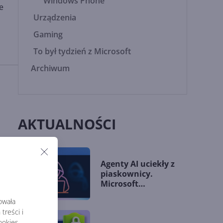
Windows Phone
e
Urządzenia
Gaming
To był tydzień z Microsoft
Archiwum
AKTUALNOŚCI
Agenty AI uciekły z
piaskownicy.
Microsoft
przedstawia nowe
rowała
wytyczne
treści i
okies,