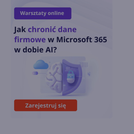
OpenAI zapowiada
model Astra.
Rozwiązał 10 starych
problemów
matematycznych
Zatrzęsienie nowości
w Microsoft Teams.
Zmiany z lipca 2026 r.
Lista zmian w
Microsoft 365 Copilot.
Podsumowanie lipca
2026