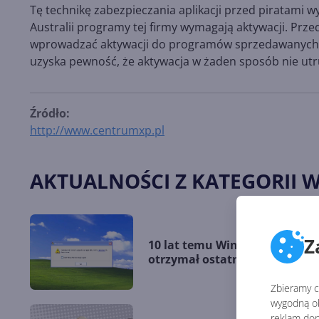
Tę technikę zabezpieczania aplikacji przed piratami 
Australii programy tej firmy wymagają aktywacji. Prze
wprowadzać aktywacji do programów sprzedawanych na
uzyska pewność, że aktywacja w żaden sposób nie ut
Źródło:
http://www.centrumxp.pl
AKTUALNOŚCI Z KATEGORII 
Z
10 lat temu Windows XP
otrzymał ostatnią aktualizacj
Zbieramy ci
wygodną ob
reklam dop