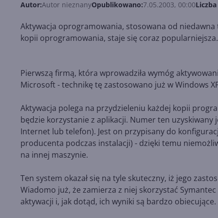
Autor:
Autor nieznany
Opublikowano:
7.05.2003, 00:00
Liczba
Aktywacja oprogramowania, stosowana od niedawna t
kopii oprogramowania, staje się coraz popularniejsza
Pierwszą firmą, która wprowadziła wymóg aktywowani
Microsoft - technikę tę zastosowano już w Windows XP
Aktywacja polega na przydzieleniu każdej kopii prog
będzie korzystanie z aplikacji. Numer ten uzyskiwany 
Internet lub telefon). Jest on przypisany do konfigur
producenta podczas instalacji) - dzięki temu niemożliw
na innej maszynie.
Ten system okazał się na tyle skuteczny, iż jego za
Wiadomo już, że zamierza z niej skorzystać Symantec -
aktywacji i, jak dotąd, ich wyniki są bardzo obiecujące.