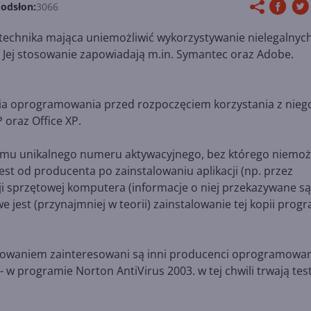
 odsłon:
3066
echnika mająca uniemożliwić wykorzystywanie nielegalnyc
. Jej stosowanie zapowiadają m.in. Symantec oraz Adobe.
a oprogramowania przed rozpoczęciem korzystania z niego
 oraz Office XP.
ramu unikalnego numeru aktywacyjnego, bez którego niemoż
jest od producenta po zainstalowaniu aplikacji (np. przez
acji sprzętowej komputera (informacje o niej przekazywane s
e jest (przynajmniej w teorii) zainstalowanie tej kopii prog
stosowaniem zainteresowani są inni producenci oprogramowan
 w programie Norton AntiVirus 2003. w tej chwili trwają tes