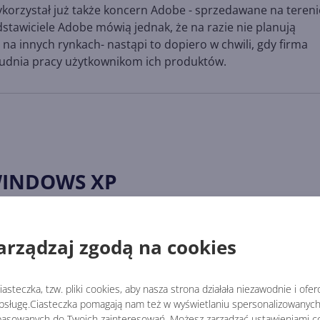
wykorzystał już także koncern Adobe - sprzedawane na tereni
dstawiciele Adobe mówią jednak, że na razie nie planują
 innych rynkach- nastąpi to dopiero w chwili, gdy firma
rudnia pracy użytkownikom ich produktów.
WINDOWS XP
arządzaj zgodą na cookies
Windows XP 2024 Edition -
ę
pomarzyć zawsze można
asteczka, tzw. pliki cookies, aby nasza strona działała niezawodnie i ofe
sługę.Ciasteczka pomagają nam też w wyświetlaniu spersonalizowanych 
asowanych do Twoich zainteresowań. Możesz zarządzać ustawieniami co