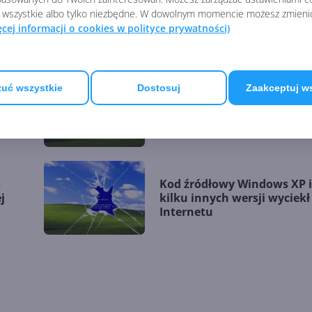
 wszystkie albo tylko niezbędne. W dowolnym momencie możesz zmieni
Windows Update Restored, 
s
ęcej informacji o cookies w polityce prywatności)
zaktualizuj swojego złoma!
uć wszystkie
Dostosuj
Zaakceptuj w
Windows XP kończy dzisiaj 
k
lat! Ale ten czas zleciał
s
Kod źródłowy Windows XP 
j
kilku innych wersji wyciekł
Internetu