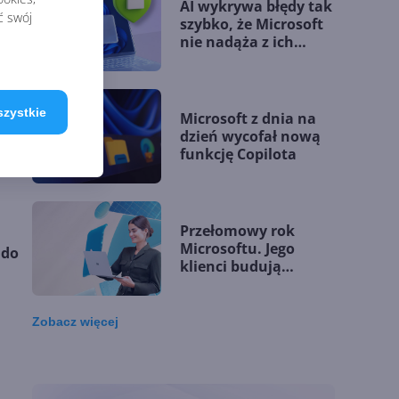
AI wykrywa błędy tak
ć swój
czyli
szybko, że Microsoft
nie nadąża z ich
łataniem
szystkie
Microsoft z dnia na
20
dzień wycofał nową
funkcję Copilota
Przełomowy rok
i
Microsoftu. Jego
 do
klienci budują
przewagę dzięki AI
Zobacz
więcej
Microsoft udostępnia
silnik GitHub Copilot
w Copilot Studio