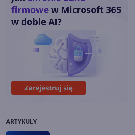
Nowe funkcje AI w Windows
11
Recall - flagowa funkcja AI w
Windows 11 w końcu wydana
ARTYKUŁY