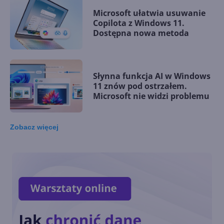
Microsoft ułatwia usuwanie
Copilota z Windows 11.
Dostępna nowa metoda
Słynna funkcja AI w Windows
11 znów pod ostrzałem.
Microsoft nie widzi problemu
Zobacz
więcej
Microsoft rezygnuje z
zapowiadanej funkcji
Copilota w Windows 11. Co go
zniechęciło?
Windows 11 staje się
platformą dla AI i agentów.
Nowości na Ignite 2025