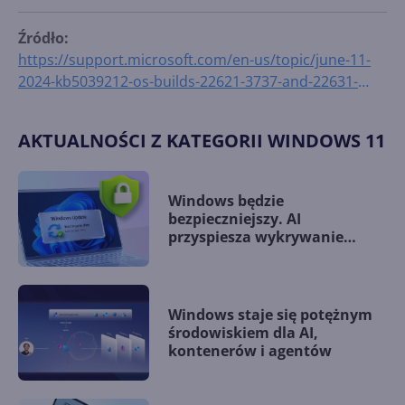
Źródło:
https://support.microsoft.com/en-us/topic/june-11-
2024-kb5039212-os-builds-22621-3737-and-22631-
3737-d7f574c0-2b13-48ca-a9fc-a63093b1a2c2
AKTUALNOŚCI Z KATEGORII WINDOWS 11
Windows będzie
bezpieczniejszy. AI
przyspiesza wykrywanie
podatności zero-day
Windows staje się potężnym
środowiskiem dla AI,
kontenerów i agentów