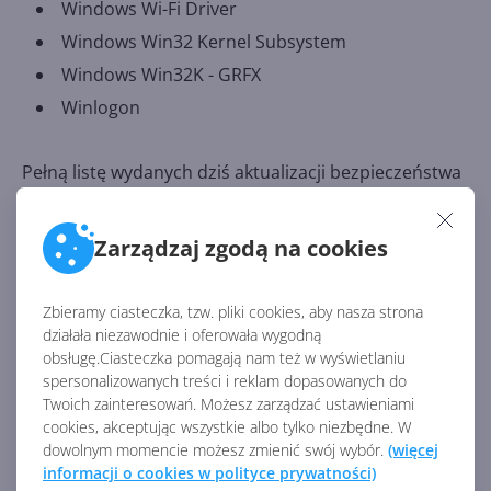
Windows Wi-Fi Driver
Windows Win32 Kernel Subsystem
Windows Win32K - GRFX
Winlogon
Pełną listę wydanych dziś aktualizacji bezpieczeństwa
można sprawdzić na stronie
Microsoft Security
Update Guide
. Jeśli zaś chodzi o znane problemy, to
Zarządzaj zgodą na cookies
nie odnotowano żadnych.
Pozostałe aktualizacje w Patch Tuesday
Zbieramy ciasteczka, tzw. pliki cookies, aby nasza strona
działała niezawodnie i oferowała wygodną
Windows 11
otrzymał dziś też aktualizację w swojej
obsługę.Ciasteczka pomagają nam też w wyświetlaniu
starszej wersji 21H2:
KB5039213 (OS Build
spersonalizowanych treści i reklam dopasowanych do
22000.3019).
Z kolei o aktualizacjach Windows 10
Twoich zainteresowań. Możesz zarządzać ustawieniami
cookies, akceptując wszystkie albo tylko niezbędne. W
pisaliśmy w poprzednim artykule.
dowolnym momencie możesz zmienić swój wybór.
(więcej
informacji o cookies w polityce prywatności)
CentrumXP - więcej niż licencje