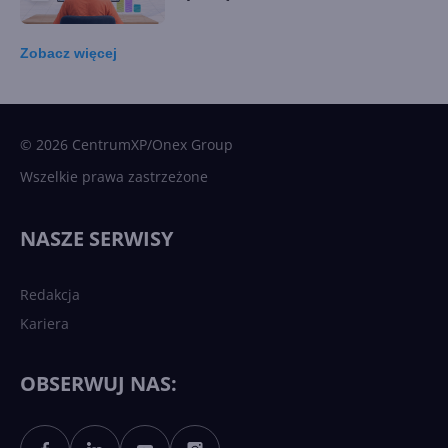
Zobacz
więcej
15 kamieni milowych w
Microsoft AI. Tak rodziła się
sztuczna inteligencja
© 2026 CentrumXP/Onex Group
Wszelkie prawa zastrzeżone
Najnowsze trendy w AI. Co
wydarzy się w 2026 roku w
NASZE SERWISY
sztucznej inteligencji?
Redakcja
Kariera
Każdy komputer z Windows
11 to teraz AI PC dzięki
Copilotowi
OBSERWUJ NAS: