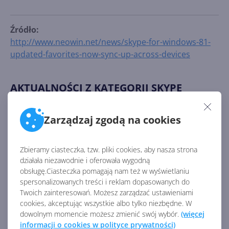
Źródło:
http://www.neowin.net/news/skype-for-windows-81-
updated-favorites-now-sync-up-across-devices
AKTUALNOŚCI Z KATEGORII SKYPE
Zarządzaj zgodą na cookies
To koniec Skype Credits.
Środki na koncie Skype
przestały być dostępne
Zbieramy ciasteczka, tzw. pliki cookies, aby nasza strona
działała niezawodnie i oferowała wygodną
obsługę.Ciasteczka pomagają nam też w wyświetlaniu
spersonalizowanych treści i reklam dopasowanych do
Skype bez reklam na
Twoich zainteresowań. Możesz zarządzać ustawieniami
wszystkich platformach
cookies, akceptując wszystkie albo tylko niezbędne. W
dowolnym momencie możesz zmienić swój wybór.
(więcej
informacji o cookies w polityce prywatności)