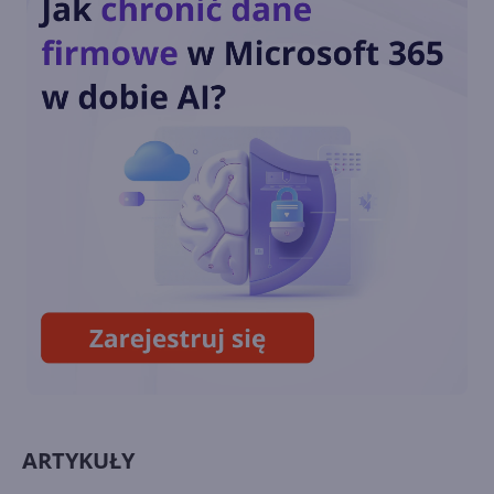
Insider 8.112
Transmitowanie z dwóch
kamer jednocześnie w Skype
8.110.76.102
Ulepszone wiadomości
systemowe połączeń Skype
(8.108)
ARTYKUŁY