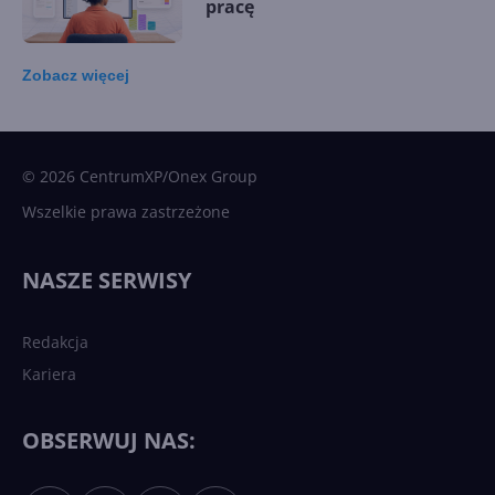
pracę
Zobacz
więcej
15 kamieni milowych w
Microsoft AI. Tak rodziła się
sztuczna inteligencja
© 2026 CentrumXP/Onex Group
Wszelkie prawa zastrzeżone
Najnowsze trendy w AI. Co
wydarzy się w 2026 roku w
NASZE SERWISY
sztucznej inteligencji?
Redakcja
Kariera
Każdy komputer z Windows
11 to teraz AI PC dzięki
Copilotowi
OBSERWUJ NAS: