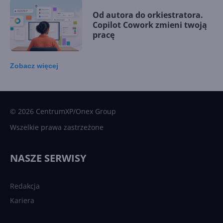
Od autora do orkiestratora.
Copilot Cowork zmieni twoją
pracę
Zobacz
więcej
15 kamieni milowych w
Microsoft AI. Tak rodziła się
sztuczna inteligencja
© 2026 CentrumXP/Onex Group
Wszelkie prawa zastrzeżone
Najnowsze trendy w AI. Co
wydarzy się w 2026 roku w
NASZE SERWISY
sztucznej inteligencji?
Redakcja
Kariera
Każdy komputer z Windows
11 to teraz AI PC dzięki
Copilotowi