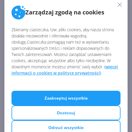
potrzebny.
Zarządzaj zgodą na cookies
Źródło:
Zbieramy ciasteczka, tzw. pliki cookies, aby nasza strona
https://mspoweruser.com/windows-10-security-
działała niezawodnie i oferowała wygodną
update-torpedoes-australian-border-force/
obsługę.Ciasteczka pomagają nam też w wyświetlaniu
spersonalizowanych treści i reklam dopasowanych do
Twoich zainteresowań. Możesz zarządzać ustawieniami
AKTUALNOŚCI Z KATEGORII
cookies, akceptując wszystkie albo tylko niezbędne. W
dowolnym momencie możesz zmienić swój wybór.
(więcej
PRZEGLĄDARKI I WYSZUKIWARKI
informacji o cookies w polityce prywatności)
Firefox na nowy sposób
próbuje ustawić się jako
Zaakceptuj wszystkie
domyślna przeglądarka
Dostosuj
Firefox 133 z lepszą ochroną
Odrzuć wszystkie
przed śledzeniem i kartami z