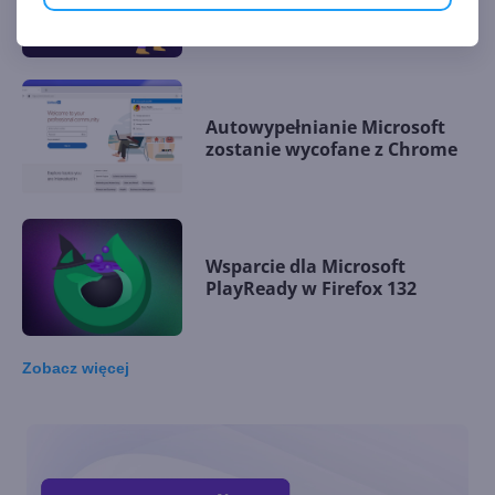
innych urządzeń
Autowypełnianie Microsoft
zostanie wycofane z Chrome
Wsparcie dla Microsoft
PlayReady w Firefox 132
Zobacz
więcej
Firefox na Windows 7 i 8/8.1
będzie wspierany do marca
2025