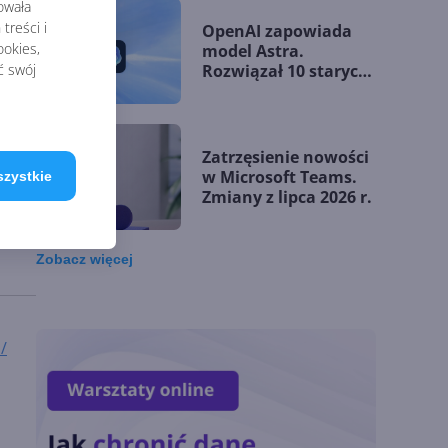
rowała
treści i
OpenAI zapowiada
okies,
model Astra.
ć swój
Rozwiązał 10 starych
problemów
matematycznych
Zatrzęsienie nowości
w Microsoft Teams.
szystkie
Zmiany z lipca 2026 r.
 to,
Zobacz
więcej
Lista zmian w
Microsoft 365 Copilot.
Podsumowanie lipca
2026
/
OpenAI tnie ceny
modeli GPT-5.6.