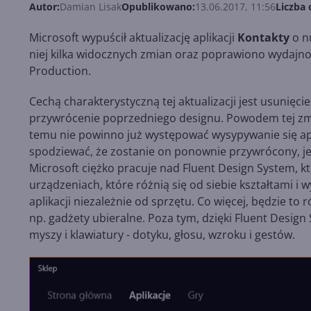
Autor:
Damian Lisak
Opublikowano:
13.06.2017, 11:56
Liczba 
Microsoft wypuścił aktualizację aplikacji
Kontakty
o n
niej kilka widocznych zmian oraz poprawiono wydajno
Production.
Cechą charakterystyczną tej aktualizacji jest usunięc
przywrócenie poprzedniego designu. Powodem tej zmi
temu nie powinno już występować wysypywanie się apli
spodziewać, że zostanie on ponownie przywrócony, je
Microsoft ciężko pracuje nad Fluent Design System, 
urządzeniach, które różnią się od siebie kształtami 
aplikacji niezależnie od sprzętu. Co więcej, będzie t
np. gadżety ubieralne. Poza tym, dzięki Fluent Design
myszy i klawiatury - dotyku, głosu, wzroku i gestów.