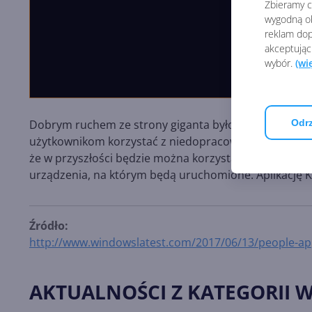
Zbieramy ci
wygodną ob
reklam dop
akceptując
wybór.
(wi
Dobrym ruchem ze strony giganta było wycofanie zmia
Odrz
użytkownikom korzystać z niedopracowanej ewaluacji. 
że w przyszłości będzie można korzystać z ulubiony
urządzenia, na którym będą uruchomione. Aplikację
Źródło:
http://www.windowslatest.com/2017/06/13/people-a
AKTUALNOŚCI Z KATEGORII 