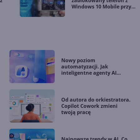
z
zablokowany telefon z
Windows 10 Mobile przy
pomocy Cortany
Nowy poziom
automatyzacji. Jak
inteligentne agenty AI
zmieniają firmy?
Od autora do orkiestratora.
Copilot Cowork zmieni
twoją pracę
Najnowsze trendy w AI. Co