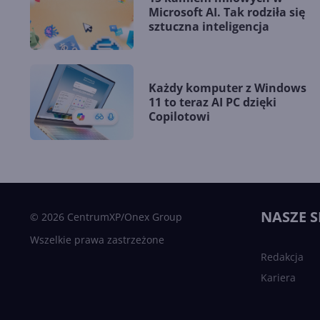
Microsoft AI. Tak rodziła się
sztuczna inteligencja
Każdy komputer z Windows
11 to teraz AI PC dzięki
Copilotowi
NASZE S
© 2026 CentrumXP/Onex Group
Wszelkie prawa zastrzeżone
Redakcja
Kariera