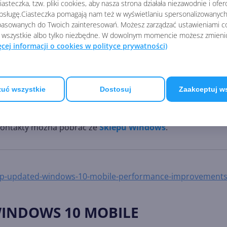
asteczka, tzw. pliki cookies, aby nasza strona działała niezawodnie i ofe
sługę.Ciasteczka pomagają nam też w wyświetlaniu spersonalizowanych 
asowanych do Twoich zainteresowań. Możesz zarządzać ustawieniami co
 wszystkie albo tylko niezbędne. W dowolnym momencie możesz zmieni
ęcej informacji o cookies w polityce prywatności)
ny, która powodowała błędy aplikacji, zamiast kazać
uć wszystkie
Dostosuj
Zaakceptuj w
Co do samej koncepcji, zapowiada się ciekawie. Wygląda na
ch programów w wygodny dla nas sposób niezależnie od
 Kontakty można pobrać ze
Sklepu Windows
.
pp-updated-windows-10-mobile-performance-improvements
WINDOWS 10 MOBILE