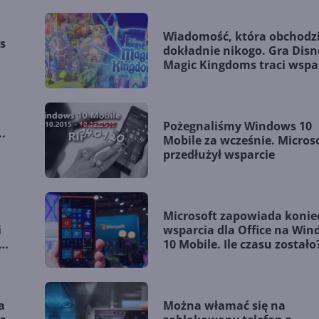
Wiadomość, która obchodz
s
dokładnie nikogo. Gra Disn
Magic Kingdoms traci wspa
na Windows 10 Mobile
Pożegnaliśmy Windows 10
.
Mobile za wcześnie. Micros
przedłużył wsparcie
Microsoft zapowiada konie
i
wsparcia dla Office na Wi
0
10 Mobile. Ile czasu zostało
a
Można włamać się na