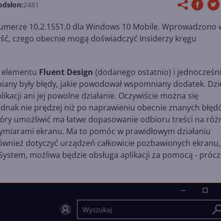
odsłon:
2481
umerze 10.2.1551.0 dla Windows 10 Mobile. Wprowadzono 
ść, czego obecnie mogą doświadczyć Insiderzy kręgu
ie elementu
Fluent Design
(dodanego ostatnio) i jednocześn
any były błędy, jakie powodował wspomniany dodatek. Dzi
kacji ani jej powolne działanie. Oczywiście można się
dnak nie prędzej niż po naprawieniu obecnie znanych błęd
który umożliwić ma łatwe dopasowanie odbioru treści na róż
i wymiarami ekranu. Ma to pomóc w prawidłowym działaniu
o również dotyczyć urządzeń całkowicie pozbawionych ekranu,
 System, możliwa będzie obsługa aplikacji za pomocą - prócz