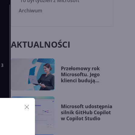
To był tydzień z Microsoft
Archiwum
AKTUALNOŚCI
Przełomowy rok
Microsoftu. Jego
klienci budują
przewagę dzięki AI
Microsoft udostępnia
silnik GitHub Copilot
w Copilot Studio