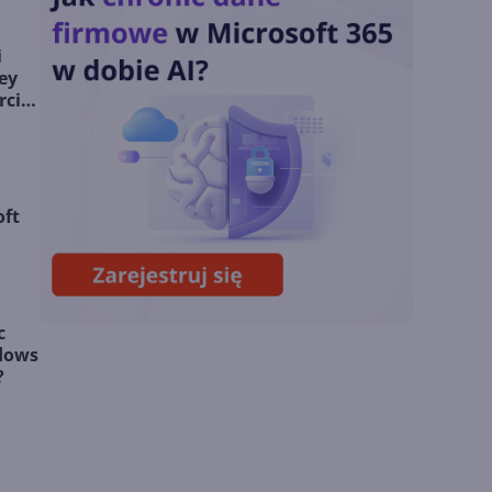
Odpowiedź na presję
Chin
i
ey
Miliardy z AI i
rcie
chmury. Microsoft
ogłasza znakomite
wyniki i
superaplikację
oft
Sztuczna inteligencja
wspiera odkrycia
naukowe. OpenAI
startuje z nowym
programem
c
ndows
?