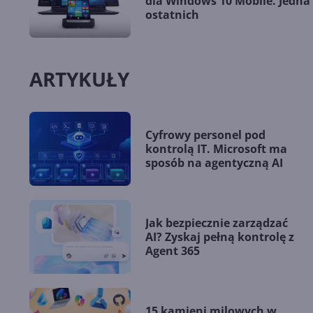
dla Windows 10 Mobile. Jedna 
ostatnich
ARTYKUŁY
Cyfrowy personel pod
kontrolą IT. Microsoft ma
sposób na agentyczną AI
Jak bezpiecznie zarządzać
AI? Zyskaj pełną kontrolę z
Agent 365
15 kamieni milowych w