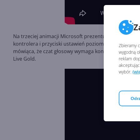
Z
Na trzeciej animacji Microsoft prezentuje zestaw s
kontrolera i przyciski ustawień poziomu głośności lub
Zbieramy ci
mówiąca, że czat głosowy wymaga konta Xbox Live, a 
wygodną ob
Live Gold.
reklam dop
akceptując
wybór.
(wi
Odrz