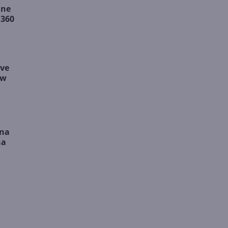
ine
 360
ive
 w
 na
na