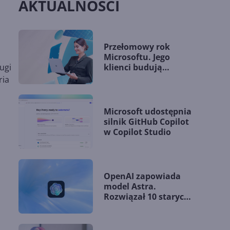
AKTUALNOŚCI
Przełomowy rok
Microsoftu. Jego
klienci budują
ugi
przewagę dzięki AI
ria
Microsoft udostępnia
silnik GitHub Copilot
w Copilot Studio
OpenAI zapowiada
model Astra.
Rozwiązał 10 starych
problemów
matematycznych