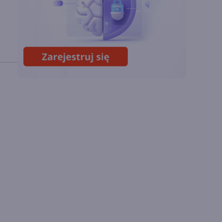
wyniki i
superaplikację
Sztuczna inteligencja
wspiera odkrycia
naukowe. OpenAI
startuje z nowym
programem