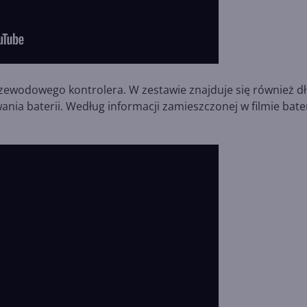
rzewodowego kontrolera. W zestawie znajduje się również dł
ia baterii. Według informacji zamieszczonej w filmie bate