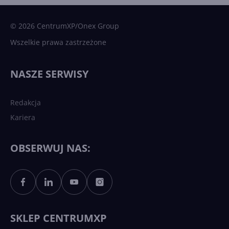
Microsoft AI. Tak rodziła się
sztuczna inteligencja
© 2026 CentrumXP/Onex Group
Wszelkie prawa zastrzeżone
Najnowsze trendy w AI. Co
wydarzy się w 2026 roku w
NASZE SERWISY
sztucznej inteligencji?
Redakcja
Kariera
Każdy komputer z Windows
11 to teraz AI PC dzięki
Copilotowi
OBSERWUJ NAS:
Sztuczna inteligencja po
polsku. Dość barier
językowych
SKLEP CENTRUMXP