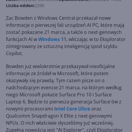
Liczba odsłon:
2290
Zac Bowden z Windows Central przekazał nowe
informacje o pierwszej fali urządzeń AI PC, które mają
zostać pokazane 21 marca, a także o next-genowych
funkcjach AI w
Windows 11
, wliczając w to Eksplorator
zintegrowany ze sztuczną inteligencją spod szyldu
Copilot.
Bowden już wielokrotnie przekazywał nieoficjalne
informacje ze źródeł w Microsoft, które potem
okazywały się prawdą. Tym razem pisze on o
nadchodzącym evencie 21 marca, na którym według
niego Microsoft pokaże Surface Pro 10 i Surface
Laptop 6. Będzie to pierwsza generacja Surface'ów z
nowymi procesorami
Intel Core Ultra
oraz
Qualcomm Snapdragon X Elite z next-genowymi
NPUs. O nich właściwie słyszeliśmy już wcześniej.
Zupełną nowością jest "AI Explorer", czyli Eksplorator