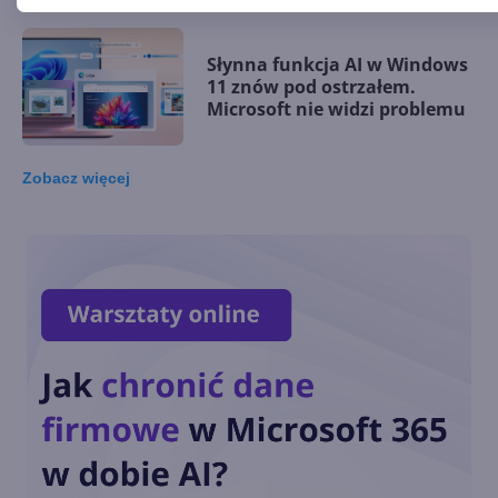
Słynna funkcja AI w Windows
11 znów pod ostrzałem.
Microsoft nie widzi problemu
Zobacz
więcej
Microsoft rezygnuje z
zapowiadanej funkcji
Copilota w Windows 11. Co go
zniechęciło?
Windows 11 staje się
platformą dla AI i agentów.
Nowości na Ignite 2025
Nowe funkcje AI w Windows