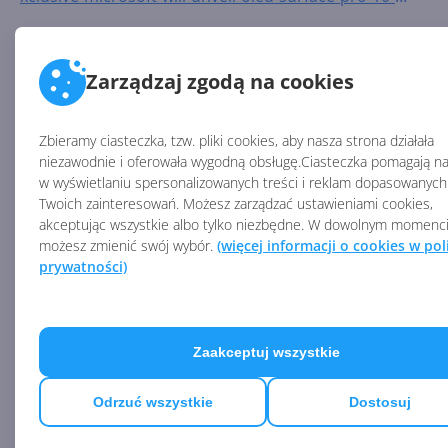
and-arm-surface-laptop-6-this-month-ahead-of-
major-windows-11-ai-update
AKTUALNOŚCI Z KATEGORII WINDOWS 11
Zarządzaj zgodą na cookies
Windows będzie
Zbieramy ciasteczka, tzw. pliki cookies, aby nasza strona działała
bezpieczniejszy. AI
niezawodnie i oferowała wygodną obsługę.Ciasteczka pomagają n
przyspiesza wykrywanie
w wyświetlaniu spersonalizowanych treści i reklam dopasowanych
podatności zero-day
Twoich zainteresowań. Możesz zarządzać ustawieniami cookies,
akceptując wszystkie albo tylko niezbędne. W dowolnym momenc
możesz zmienić swój wybór.
(więcej informacji o cookies w pol
Windows staje się potężnym
prywatności)
środowiskiem dla AI,
kontenerów i agentów
Zaakceptuj wszystkie
Microsoft ułatwia usuwanie
Copilota z Windows 11.
Odrzuć wszystkie
Dostosuj
Dostępna nowa metoda