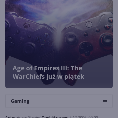
Age of Empires III: The
WarChiefs już w piątek
Gaming
Autor:
Adam Stępień
Opublikowano:
5.12.2006, 00:00