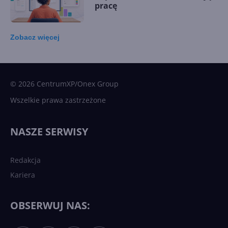
pracę
Zobacz
więcej
15 kamieni milowych w
Microsoft AI. Tak rodziła się
sztuczna inteligencja
© 2026 CentrumXP/Onex Group
Wszelkie prawa zastrzeżone
Najnowsze trendy w AI. Co
wydarzy się w 2026 roku w
NASZE SERWISY
sztucznej inteligencji?
Redakcja
Kariera
Każdy komputer z Windows
11 to teraz AI PC dzięki
Copilotowi
OBSERWUJ NAS: