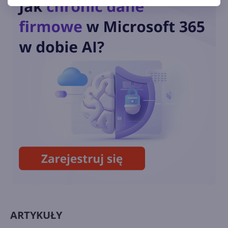
listopadzie
Minecraft 50% taniej w
promocji na 15-lecie
Minecraft zarabia ponad 100
milionów dolarów rocznie
ARTYKUŁY