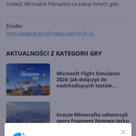
znaleźć Wirtualne Pieniądze na zakup innych gier.
Źródło:
http://www.gram.pl/news.asp?id=3110
AKTUALNOŚCI Z KATEGORII GRY
Microsoft Flight Simulator
2024: Jak dołączyć do
nadchodzących testów
Technical Alpha?
Gracze Minecrafta odtworzyli
spory fragment Nowego Jorku