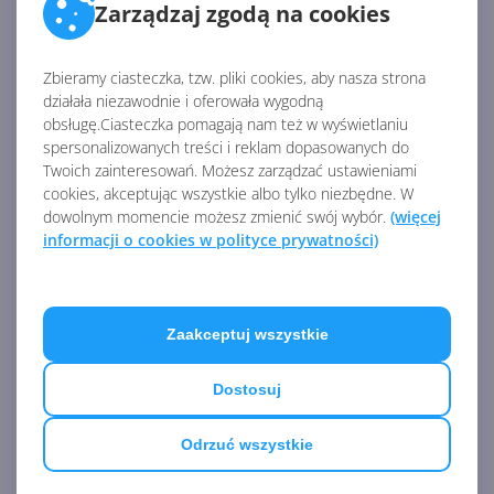
Zarządzaj zgodą na cookies
Microsoft Flight Simulator
2024 będzie dostępny w 4
Zbieramy ciasteczka, tzw. pliki cookies, aby nasza strona
edycjach
działała niezawodnie i oferowała wygodną
obsługę.Ciasteczka pomagają nam też w wyświetlaniu
spersonalizowanych treści i reklam dopasowanych do
Twoich zainteresowań. Możesz zarządzać ustawieniami
cookies, akceptując wszystkie albo tylko niezbędne. W
Microsoft wypuści dokument
dowolnym momencie możesz zmienić swój wybór.
(więcej
o pracach nad S.T.A.L.K.E.R. 2
informacji o cookies w polityce prywatności)
Zobacz
więcej
Zaakceptuj wszystkie
Bethesda nie spieszy się z
nowym Falloutem
Dostosuj
Odrzuć wszystkie
Microsoft Flight Simulator
2024 trafi na Xbox i PC w