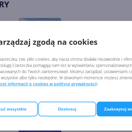
RY
4:
Gracze Minecrafta odtworzy
ch
spory fragment Nowego Jo
arządzaj zgodą na cookies
asteczka, tzw. pliki cookies, aby nasza strona działała niezawodnie i ofe
sługę.Ciasteczka pomagają nam też w wyświetlaniu spersonalizowanych 
24
Microsoft wypuści dokume
asowanych do Twoich zainteresowań. Możesz zarządzać ustawieniami co
pracach nad S.T.A.L.K.E.R. 
 wszystkie albo tylko niezbędne. W dowolnym momencie możesz zmieni
ęcej informacji o cookies w polityce prywatności)
Microsoft Flight Simulator 
uć wszystkie
Dostosuj
Zaakceptuj w
trafi na Xbox i PC w listopa