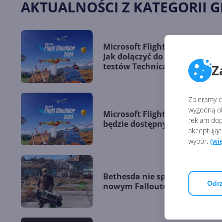
AKTUALNOŚCI Z KATEGORII G
Microsoft Flight Simulator 202
Jak dołączyć do nadchodzący
testów Technical Alpha?
Z
Zbieramy ci
wygodną ob
Microsoft Flight Simulator 20
reklam dop
będzie dostępny w 4 edycjach
akceptując
wybór.
(wi
Bethesda nie spieszy się z
Odrz
nowym Falloutem