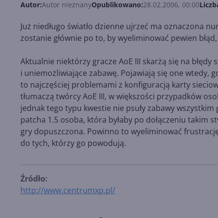
Autor:
Autor nieznany
Opublikowano:
28.02.2006, 00:00
Liczb
Już niedługo światło dzienne ujrzeć ma oznaczona nu
zostanie głównie po to, by wyeliminować pewien błąd,
Aktualnie niektórzy gracze AoE III skarżą się na błędy
i uniemożliwiające zabawę. Pojawiają się one wtedy, 
to najczęściej problemami z konfiguracją karty sieciow
tłumaczą twórcy AoE III, w większości przypadków oso
jednak tego typu kwestie nie psuły zabawy wszystkim
patcha 1.5 osoba, która byłaby po dołączeniu takim s
gry dopuszczona. Powinno to wyeliminować frustrację 
do tych, którzy go powodują.
Źródło:
http://www.centrumxp.pl/