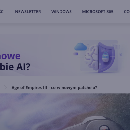
CI
NEWSLETTER
WINDOWS
MICROSOFT 365
CO
Age of Empires III - co w nowym patche'u?