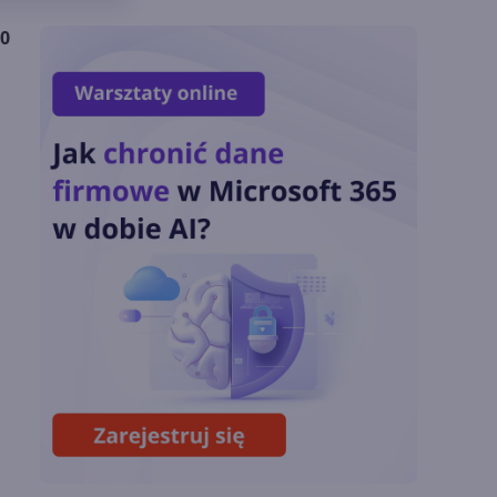
Podsumowanie lipca
00
2026
OpenAI tnie ceny
modeli GPT-5.6.
Odpowiedź na presję
Chin
Miliardy z AI i
chmury. Microsoft
ogłasza znakomite
wyniki i
superaplikację
Sztuczna inteligencja
wspiera odkrycia
naukowe. OpenAI
startuje z nowym
programem