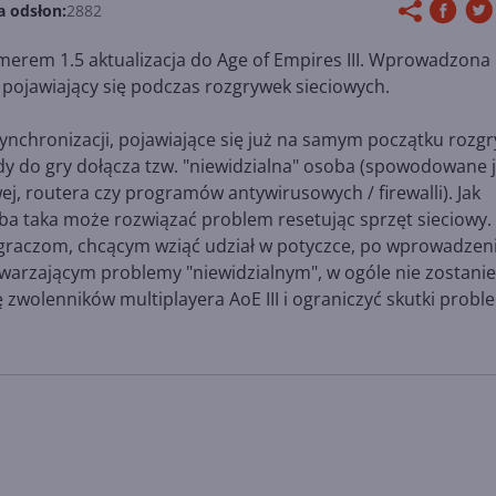
a odsłon:
2882
merem 1.5 aktualizacja do Age of Empires III. Wprowadzona
 pojawiający się podczas rozgrywek sieciowych.
 synchronizacji, pojawiające się już na samym początku rozg
gdy do gry dołącza tzw. "niewidzialna" osoba (spowodowane j
ej, routera czy programów antywirusowych / firewalli). Jak
ba taka może rozwiązać problem resetując sprzęt sieciowy.
 graczom, chcącym wziąć udział w potyczce, po wprowadzen
twarzającym problemy "niewidzialnym", w ogóle nie zostani
zwolenników multiplayera AoE III i ograniczyć skutki prob