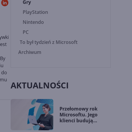
Gry
PlayStation
Nintendo
PC
rywki
To był tydzień z Microsoft
est
Archiwum
 By
iu
e do
lemu
AKTUALNOŚCI
Przełomowy rok
Microsoftu. Jego
klienci budują
przewagę dzięki AI