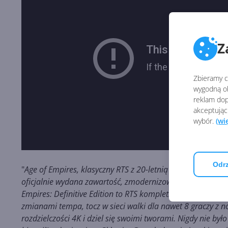
Z
Zbieramy ci
wygodną ob
reklam dop
akceptując
wybór.
(wi
Odrz
"
Age of Empires, klasyczny RTS z 20-letnią spuścizną, pow
oficjalnie wydana zawartość, zmodernizowana rozgrywka, zu
Empires: Definitive Edition to RTS kompletny. Ciesz się p
zmianami tempa, tocz w sieci walki dla nawet 8 graczy z n
rozdzielczości 4K i dziel się swoimi tworami. Nigdy nie b