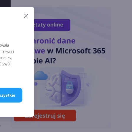
Podsumowanie lipca
2026
OpenAI tnie ceny
modeli GPT-5.6.
Odpowiedź na presję
rowała
Chin
treści i
okies,
ć swój
Miliardy z AI i
chmury. Microsoft
ogłasza znakomite
wyniki i
superaplikację
szystkie
Sztuczna inteligencja
wspiera odkrycia
naukowe. OpenAI
startuje z nowym
w
programem