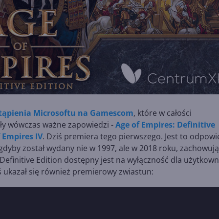
tąpienia Microsoftu na Gamescom
, które w całości
dły wówczas ważne zapowiedzi -
Age of Empires: Definitive
 Empires IV
. Dziś premiera tego pierwszego. Jest to odpowi
 gdyby został wydany nie w 1997, ale w 2018 roku, zachowuj
Definitive Edition dostępny jest na wyłączność dla użytkow
ś ukazał się również premierowy zwiastun: