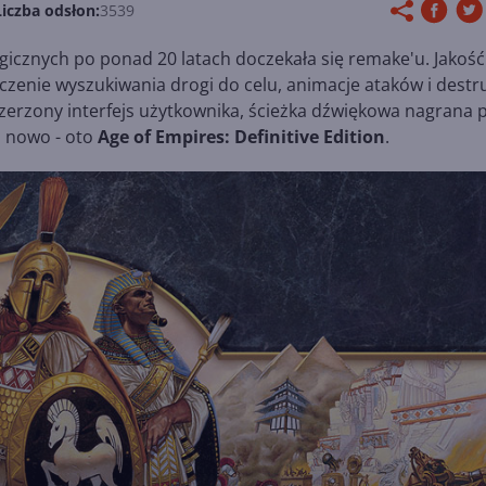
Liczba odsłon:
3539
egicznych po ponad 20 latach doczekała się remake'u. Jakość
zenie wyszukiwania drogi do celu, animacje ataków i destru
zerzony interfejs użytkownika, ścieżka dźwiękowa nagrana 
a nowo - oto
Age of Empires: Definitive Edition
.