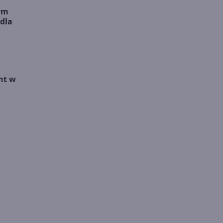
ym
dla
nt w