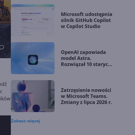
Microsoft udostępnia
silnik GitHub Copilot
w Copilot Studio
OpenAI zapowiada
model Astra.
Rozwiązał 10 starych
problemów
matematycznych
edź
Zatrzęsienie nowości
ąc
w Microsoft Teams.
ników
Zmiany z lipca 2026 r.
Zobacz
więcej
Lista zmian w
Microsoft 365 Copilot.