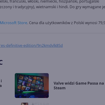
ielski, francuski, włoski, niemiecki, hiszpański, portugalski
oszczony i tradycyjny), wietnamski i hindi. Do gry wymagane j
Microsoft Store
. Cena dla użytkowników z Polski wynosi 79,9
res-definitive-edition/9n2kmdvlk85d
C
i
Valve widzi Game Passa na
na
Steam