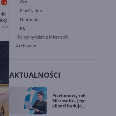
Gry
PlayStation
 4K
Nintendo
kcji
przez
PC
To był tydzień z Microsoft
Archiwum
AKTUALNOŚCI
Przełomowy rok
Microsoftu. Jego
klienci budują
przewagę dzięki AI