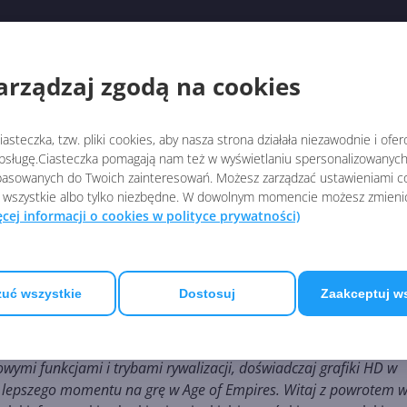
arządzaj zgodą na cookies
asteczka, tzw. pliki cookies, aby nasza strona działała niezawodnie i ofe
sługę.Ciasteczka pomagają nam też w wyświetlaniu spersonalizowanych 
asowanych do Twoich zainteresowań. Możesz zarządzać ustawieniami co
 wszystkie albo tylko niezbędne. W dowolnym momencie możesz zmieni
ęcej informacji o cookies w polityce prywatności)
uć wszystkie
Dostosuj
Zaakceptuj w
raca w wersji ostatecznej na PC z systemem Windows 10. Cała
pełnie nowa grafika i liczne nowe funkcje sprawiają, że Age of
onad 40 godzinami zaktualizowanej kampanii z nową narracją i
owymi funkcjami i trybami rywalizacji, doświadczaj grafiki HD w
yło lepszego momentu na grę w Age of Empires. Witaj z powrotem 