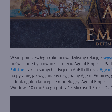
W sierpniu zeszłego roku prowadziliśmy relację z
wys
poświęcone było dwudziestoleciu Age of Empires. Pa
Edition
, takich samych edycji dla AoE II i III oraz
Age of
na pytanie, jak wyglądałby oryginalny Age of Empires,
jednak ogólną koncepcję modelu gry. Age of Empires: 
Windows 10 i można go pobrać z Microsoft Store. Dzi