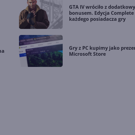
GTA IV wróciło z dodatkow
bonusem. Edycja Complete 
każdego posiadacza gry
Gry z PC kupimy jako preze
na
Microsoft Store