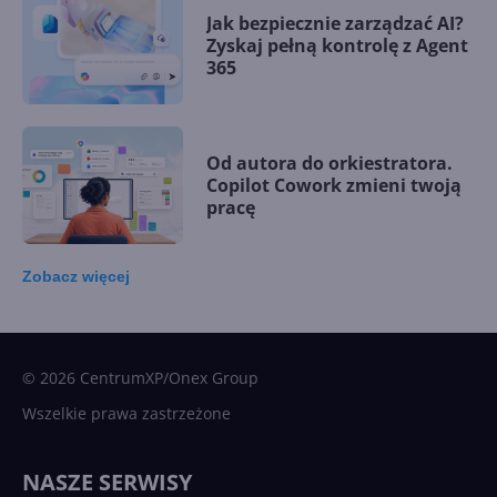
Jak bezpiecznie zarządzać AI?
Zyskaj pełną kontrolę z Agent
365
Od autora do orkiestratora.
Copilot Cowork zmieni twoją
pracę
Zobacz
więcej
15 kamieni milowych w
Microsoft AI. Tak rodziła się
sztuczna inteligencja
© 2026 CentrumXP/Onex Group
Wszelkie prawa zastrzeżone
Najnowsze trendy w AI. Co
wydarzy się w 2026 roku w
NASZE SERWISY
sztucznej inteligencji?