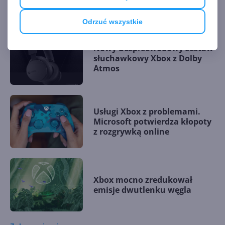
aktualizacji Xboksa
Odrzuć wszystkie
Nowy Bezprzewodowy zestaw
słuchawkowy Xbox z Dolby
Atmos
Usługi Xbox z problemami.
Microsoft potwierdza kłopoty
z rozgrywką online
Xbox mocno zredukował
emisje dwutlenku węgla