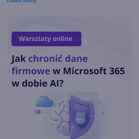
Zobacz
więcej
Kolejne zwolnienia w dziale
Xbox - aż 650 pracowników
Xbox na Gamescom 2024 -
znamy już szczegóły
Larry Hryb w Unity, szef
marketingu Xbox w Roblox
Microsoft zamyka studia
odpowiedzialne za Prey,
Redfall i nie tylko