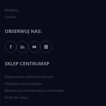
Redakcja
Kariera
Każdy komputer z Windows
11 to teraz AI PC dzięki
Copilotowi
OBSERWUJ NAS:
Sztuczna inteligencja po
polsku. Dość barier
językowych
SKLEP CENTRUMXP
Nowoczesna platforma danych
Efektywna komunikacja
Bezpieczna infrastruktura chmurowa
AI Driven Apps