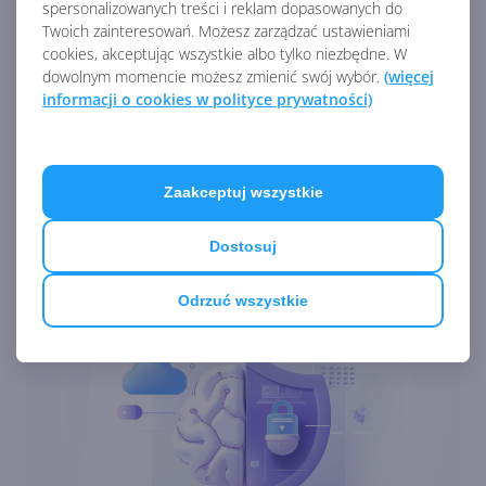
spersonalizowanych treści i reklam dopasowanych do
Zobacz
więcej
Twoich zainteresowań. Możesz zarządzać ustawieniami
Microsoft wycofuje
cookies, akceptując wszystkie albo tylko niezbędne. W
synchronizację sterowników
dowolnym momencie możesz zmienić swój wybór.
(więcej
przez WSUS
informacji o cookies w polityce prywatności)
Windows Server 2025 i
Zaakceptuj wszystkie
Microsoft System Center 2025
z premierą tej jesieni
Dostosuj
Odrzuć wszystkie
Wyciekł poufny build
Windows Server 2012 R2.
Wygląda pięknie!
Wsparcie dla Edge na
Windows Server 2012 i 2012 R2