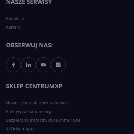
NASZE SERWISY
sztucznej inteligencji?
Redakcja
Kariera
Każdy komputer z Windows
11 to teraz AI PC dzięki
Copilotowi
OBSERWUJ NAS:
Sztuczna inteligencja po
polsku. Dość barier
językowych
SKLEP CENTRUMXP
Nowoczesna platforma danych
Efektywna komunikacja
Bezpieczna infrastruktura chmurowa
AI Driven Apps