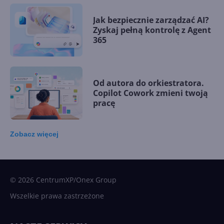
Jak bezpiecznie zarządzać AI?
Zyskaj pełną kontrolę z Agent
365
Od autora do orkiestratora.
Copilot Cowork zmieni twoją
pracę
Zobacz
więcej
15 kamieni milowych w
Microsoft AI. Tak rodziła się
sztuczna inteligencja
© 2026 CentrumXP/Onex Group
Wszelkie prawa zastrzeżone
Najnowsze trendy w AI. Co
wydarzy się w 2026 roku w