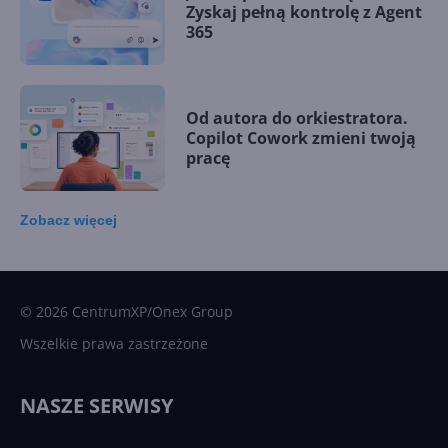
Zyskaj pełną kontrolę z Agent
365
Od autora do orkiestratora.
Copilot Cowork zmieni twoją
pracę
Zobacz
więcej
15 kamieni milowych w
Microsoft AI. Tak rodziła się
sztuczna inteligencja
© 2026 CentrumXP/Onex Group
Wszelkie prawa zastrzeżone
Najnowsze trendy w AI. Co
wydarzy się w 2026 roku w
NASZE SERWISY
sztucznej inteligencji?