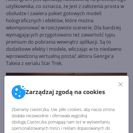
użytkownika, co oznacza, że jest z założenia prosta w
obsłudze i zawiera pakiet gotowych modeli
holograficznych i efektów, które można
wkomponować w rzeczywiste scenerie. Dla bardziej
wymagających przygotowano też zawartość typu
premium do pobrania wewnątrz aplikacji. Są to
dodatkowe efekty i modele, wliczając w to niedawno
wprowadzoną wirtualną postać aktora George'a
Takeia z serialu Star Trek.
Zarządzaj zgodą na cookies
Zbieramy ciasteczka, tzw. pliki cookies, aby nasza strona
działała niezawodnie i oferowała wygodną
obsługę.Ciasteczka pomagają nam też w wyświetlaniu
spersonalizowanych treści i reklam dopasowanych do