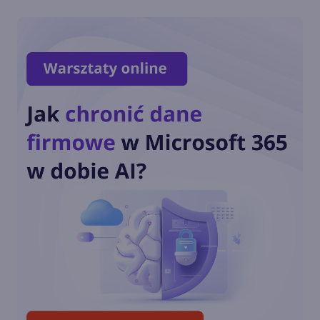
Windows 11 zmierza na
HoloLens 2
Co dalej z Metaverse i
HoloLens po odejściu Aleksa
Kipmana?
Windows Holographic z
aktualizacją 22H1
Alex Kipman zaprzecza
pogłoskom o uśmierceniu
HoloLens