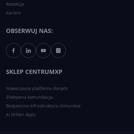
Redakcja
Kariera
Każdy komputer z Windows
11 to teraz AI PC dzięki
Copilotowi
OBSERWUJ NAS:
Sztuczna inteligencja po
polsku. Dość barier
językowych
SKLEP CENTRUMXP
Nowoczesna platforma danych
Efektywna komunikacja
Bezpieczna infrastruktura chmurowa
AI Driven Apps