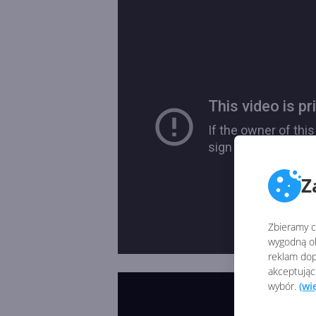
Z
Zbieramy ci
wygodną ob
reklam dop
akceptując
wybór.
(wi