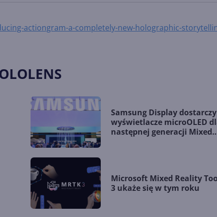
ucing-actiongram-a-completely-new-holographic-storytelli
HOLOLENS
Samsung Display dostarczy
wyświetlacze microOLED d
następnej generacji Mixed
Reality Microsoftu?
Microsoft Mixed Reality Too
3 ukaże się w tym roku