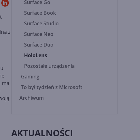
Surface Go
Surface Book
t
Surface Studio
dną z
Surface Neo
Surface Duo
HoloLens
Pozostałe urządzenia
iu
ne
Gaming
a ma
To był tydzień z Microsoft
o
Archiwum
woją
AKTUALNOŚCI