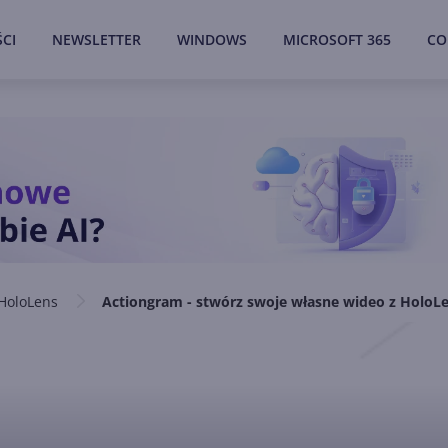
CI
NEWSLETTER
WINDOWS
MICROSOFT 365
CO
HoloLens
Actiongram - stwórz swoje własne wideo z HoloL