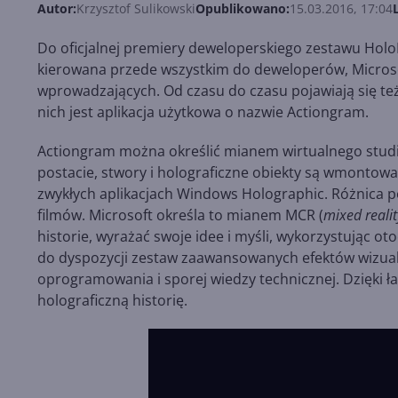
Autor:
Krzysztof Sulikowski
Opublikowano:
15.03.2016, 17:04
Do oficjalnej premiery deweloperskiego zestawu HoloL
kierowana przede wszystkim do deweloperów, Micros
wprowadzających. Od czasu do czasu pojawiają się te
nich jest aplikacja użytkowa o nazwie Actiongram.
Actiongram można określić mianem wirtualnego studia 
postacie, stwory i holograficzne obiekty są wmontow
zwykłych aplikacjach Windows Holographic. Różnica p
filmów. Microsoft określa to mianem MCR (
mixed realit
historie, wyrażać swoje idee i myśli, wykorzystując o
do dyspozycji zestaw zaawansowanych efektów wizua
oprogramowania i sporej wiedzy technicznej. Dzięki
holograficzną historię.