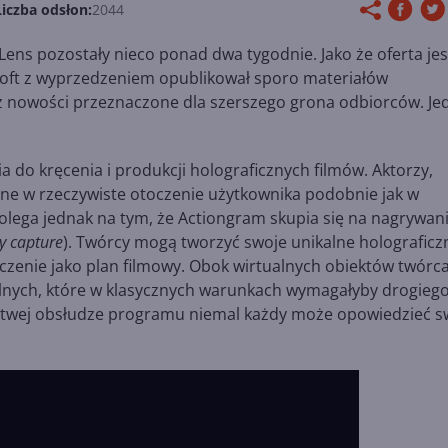
Liczba odsłon:
2044
ens pozostały nieco ponad dwa tygodnie. Jako że oferta jes
oft z wyprzedzeniem opublikował sporo materiałów
ż nowości przeznaczone dla szerszego grona odbiorców. Je
do kręcenia i produkcji holograficznych filmów. Aktorzy,
ane w rzeczywiste otoczenie użytkownika podobnie jak w
olega jednak na tym, że Actiongram skupia się na nagrywan
y capture
). Twórcy mogą tworzyć swoje unikalne holograficz
toczenie jako plan filmowy. Obok wirtualnych obiektów twórc
lnych, które w klasycznych warunkach wymagałyby drogieg
 łatwej obsłudze programu niemal każdy może opowiedzieć s