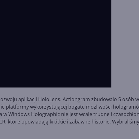
 rozwoju aplikacji HoloLens. Actiongram zbudowało 5 osób w
enie platformy wykorzystującej bogate możliwości hologram
a w Windows Holographic nie jest wcale trudne i czasochło
R, które opowiadają krótkie i zabawne historie. Wybraliśmy