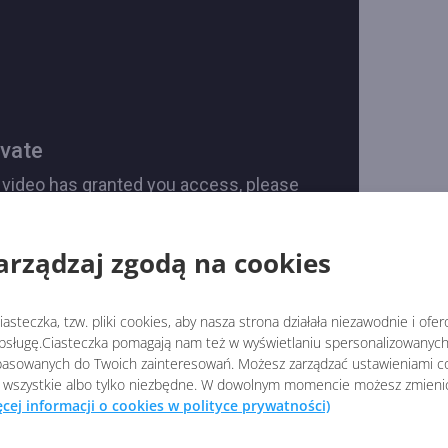
arządzaj zgodą na cookies
asteczka, tzw. pliki cookies, aby nasza strona działała niezawodnie i ofe
sługę.Ciasteczka pomagają nam też w wyświetlaniu spersonalizowanych 
asowanych do Twoich zainteresowań. Możesz zarządzać ustawieniami co
 wszystkie albo tylko niezbędne. W dowolnym momencie możesz zmieni
ęcej informacji o cookies w polityce prywatności)