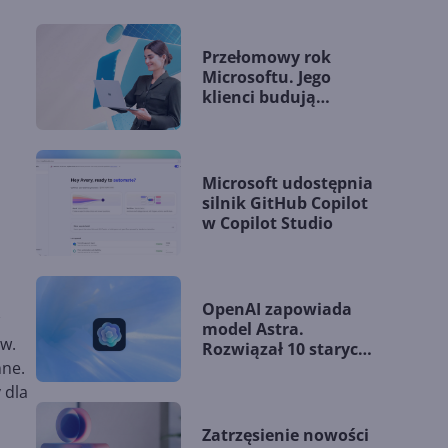
Przełomowy rok
Microsoftu. Jego
klienci budują
przewagę dzięki AI
Microsoft udostępnia
silnik GitHub Copilot
w Copilot Studio
OpenAI zapowiada
model Astra.
ów.
Rozwiązał 10 starych
nne.
problemów
matematycznych
 dla
Zatrzęsienie nowości