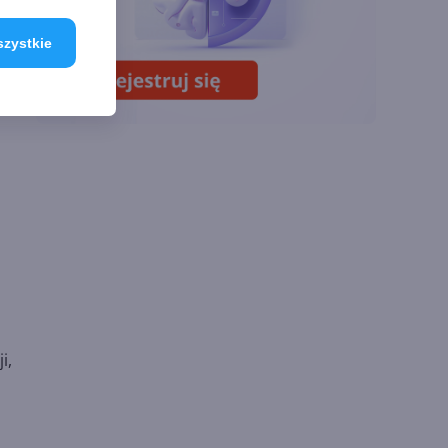
Sztuczna inteligencja
szystkie
wspiera odkrycia
naukowe. OpenAI
startuje z nowym
programem
i,