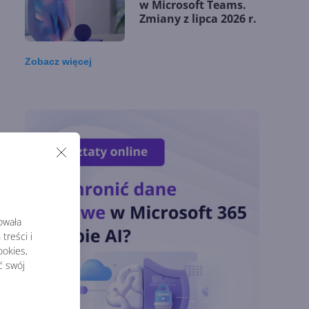
w Microsoft Teams.
Zmiany z lipca 2026 r.
Zobacz
więcej
Lista zmian w
Microsoft 365 Copilot.
Podsumowanie lipca
2026
OpenAI tnie ceny
modeli GPT-5.6.
Odpowiedź na presję
Chin
rowała
treści i
okies,
Miliardy z AI i
chmury. Microsoft
ć swój
ogłasza znakomite
wyniki i
superaplikację