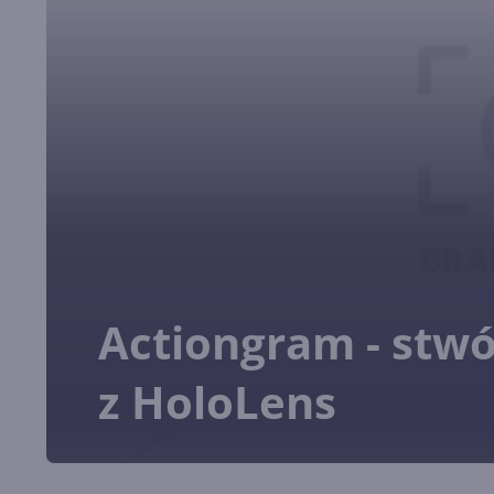
Actiongram - stw
z HoloLens