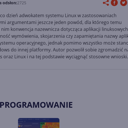
a odsłon:
2725
a co dzień adwokatem systemu Linux w zastosowaniach
ymi argumentami jeszcze jeden powód, dla którego temu
t nim konwencja nazewnicza dotycząca aplikacji linuksowych
ność wymówienia, skojarzenia czy zapamiętania nazwy aplik
 systemu operacyjnego, jednak pomimo wszystko może stan
ws do innej platformy. Autor pozwolił sobie zgromadzić 
 oraz Linux i na tej podstawie wyciągnąć stosowne wnioski.
 OPROGRAMOWANIE