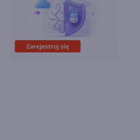
chmury. Microsoft
ogłasza znakomite
wyniki i
superaplikację
Sztuczna inteligencja
wspiera odkrycia
naukowe. OpenAI
startuje z nowym
programem