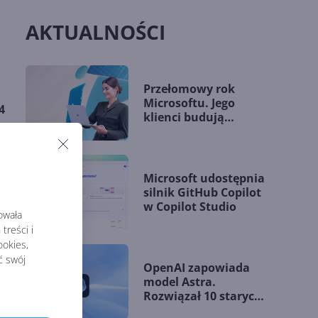
AKTUALNOŚCI
Przełomowy rok
Microsoftu. Jego
4
klienci budują
przewagę dzięki AI
Microsoft udostępnia
a
silnik GitHub Copilot
w Copilot Studio
rowała
treści i
okies,
ć swój
pna
OpenAI zapowiada
model Astra.
Rozwiązał 10 starych
problemów