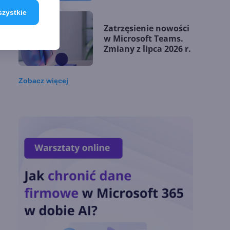
matematycznych
szystkie
Zatrzęsienie nowości
w Microsoft Teams.
Zmiany z lipca 2026 r.
Zobacz
więcej
Lista zmian w
Microsoft 365 Copilot.
Podsumowanie lipca
2026
OpenAI tnie ceny
modeli GPT-5.6.
Odpowiedź na presję
Chin
Miliardy z AI i