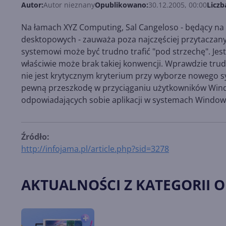
Autor:
Autor nieznany
Opublikowano:
30.12.2005, 00:00
Liczb
Na łamach XYZ Computing, Sal Cangeloso - będący n
desktopowych - zauważa poza najczęściej przytaczan
systemowi może być trudno trafić "pod strzechę". Jes
właściwie może brak takiej konwencji. Wprawdzie trud
nie jest krytycznym kryterium przy wyborze nowego
pewną przeszkodę w przyciąganiu użytkowników Windo
odpowiadających sobie aplikacji w systemach Windows
Źródło:
http://infojama.pl/article.php?sid=3278
AKTUALNOŚCI Z KATEGORII