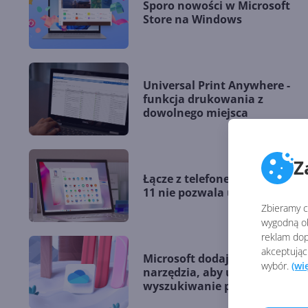
Sporo nowości w Microsoft
Store na Windows
Universal Print Anywhere -
funkcja drukowania z
dowolnego miejsca
Z
Łącze z telefonem na Window
11 nie pozwala usunąć telefo
Zbieramy ci
wygodną ob
reklam dop
akceptując
Microsoft dodaje nowe
wybór.
(wi
narzędzia, aby usprawnić
wyszukiwanie plików w
OneDrive