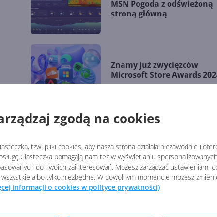
MSN Pogoda z odświeżoną
stroną główną
Znamy już zwycięzców
Microsoft Store Awards 202
arządzaj zgodą na cookies
Blender i inne aplikacje
s
Windows z ulepszeniami n
nu
Snapdragon X Series
asteczka, tzw. pliki cookies, aby nasza strona działała niezawodnie i ofe
sługę.Ciasteczka pomagają nam też w wyświetlaniu spersonalizowanych 
asowanych do Twoich zainteresowań. Możesz zarządzać ustawieniami co
 wszystkie albo tylko niezbędne. W dowolnym momencie możesz zmieni
Windows App ogólnodostę
ęcej informacji o cookies w polityce prywatności)
na wszystkich głównych
platformach