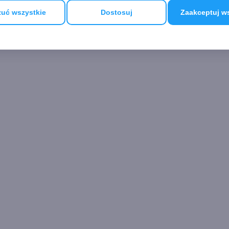
uć wszystkie
Dostosuj
Zaakceptuj w