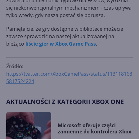
zawiera ona mechaniki typowe dla FPS-ów, wyróżnia
się niekonwencjonalnym mechanizmem - czas upływa
tylko wtedy, gdy nasza postać się porusza.
Pamiętajcie, że gry dostępne w bibliotece możecie
zawsze sprawdzić na naszej aktualizowanej na
bieżąco
liście gier w Xbox Game Pass
.
Źródło:
https://twitter.com/XboxGamePass/status/113118168
5817524224
AKTUALNOŚCI Z KATEGORII XBOX ONE
Microsoft oferuje części
zamienne do kontrolera Xbox