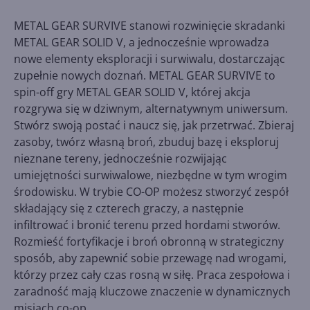
METAL GEAR SURVIVE stanowi rozwinięcie skradanki
METAL GEAR SOLID V, a jednocześnie wprowadza
nowe elementy eksploracji i surwiwalu, dostarczając
zupełnie nowych doznań. METAL GEAR SURVIVE to
spin-off gry METAL GEAR SOLID V, której akcja
rozgrywa się w dziwnym, alternatywnym uniwersum.
Stwórz swoją postać i naucz się, jak przetrwać. Zbieraj
zasoby, twórz własną broń, zbuduj bazę i eksploruj
nieznane tereny, jednocześnie rozwijając
umiejętności surwiwalowe, niezbędne w tym wrogim
środowisku. W trybie CO-OP możesz stworzyć zespół
składający się z czterech graczy, a następnie
infiltrować i bronić terenu przed hordami stworów.
Rozmieść fortyfikacje i broń obronną w strategiczny
sposób, aby zapewnić sobie przewagę nad wrogami,
którzy przez cały czas rosną w siłę. Praca zespołowa i
zaradność mają kluczowe znaczenie w dynamicznych
misjach co-op.