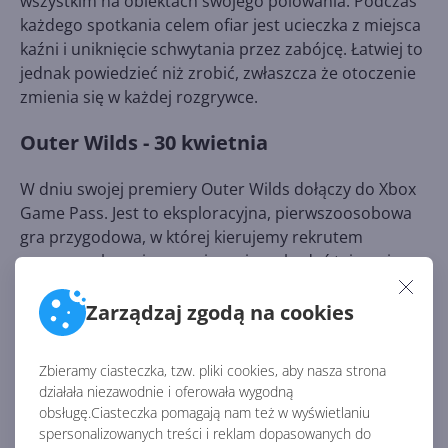
wszystkim na obiektach swojego polowania. Podczas
każdego spotkania celem ofiar jest ucieczka z miejsca
kaźni i uniknięcie schwytania przez zabójcę. Łatwiej to
jednak powiedzieć niż zrobić, zwłaszcza że otoczenie
zmienia się w każdej rozgrywce.
Outer Wilds - 30 kwietnia
W dniu swojej premiery Outer Wilds dołączy do Xbox
Game Pass. Jest to eksploracyjna, pierwszoosobowa
gra przygodowa, w której kierujemy rekrutem
programu kosmicznego i musimy zbadać tajemniczy
układ słoneczny działający w pętli czasowej. Za
produkcję odpowiada studio Mobius Digital - autorzy
Zarządzaj zgodą na cookies
Beacon 38 czy Terra Chroma.
Zbieramy ciasteczka, tzw. pliki cookies, aby nasza strona
Full Metal Furies - 6 czerwca
działała niezawodnie i oferowała wygodną
obsługę.Ciasteczka pomagają nam też w wyświetlaniu
Gra twórców Rogue Legacy, "prawdziwie
spersonalizowanych treści i reklam dopasowanych do