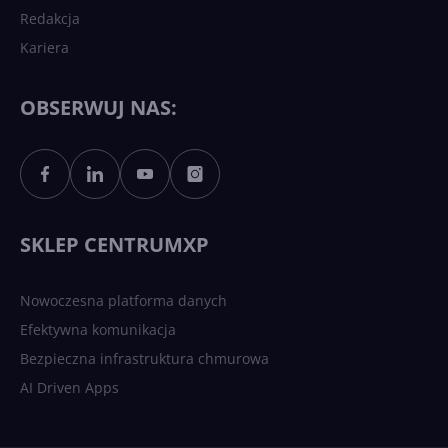
Redakcja
Kariera
Każdy komputer z Windows
11 to teraz AI PC dzięki
Copilotowi
OBSERWUJ NAS:
Sztuczna inteligencja po
polsku. Dość barier
językowych
SKLEP CENTRUMXP
Nowoczesna platforma danych
Efektywna komunikacja
Bezpieczna infrastruktura chmurowa
AI Driven Apps