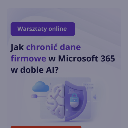
Xbox pozwala wyłączyć
dźwięki systemowe
Microsoft potwierdził
zakończenie produkcji Xbox
One ponad rok temu
Streaming na Twitchu i granie
w chmurze w tytuły nowej
generacji na Xbox One
Next-genowa funkcjonalność
w aktualizacji firmware'u
kontrolerów Xbox One