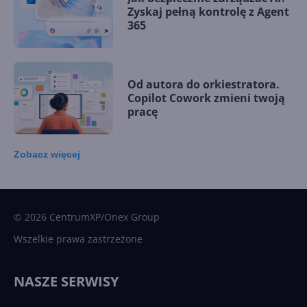
Zyskaj pełną kontrolę z Agent
365
Od autora do orkiestratora.
Copilot Cowork zmieni twoją
pracę
Zobacz
więcej
15 kamieni milowych w
Microsoft AI. Tak rodziła się
sztuczna inteligencja
© 2026 CentrumXP/Onex Group
Wszelkie prawa zastrzeżone
Najnowsze trendy w AI. Co
wydarzy się w 2026 roku w
NASZE SERWISY
sztucznej inteligencji?