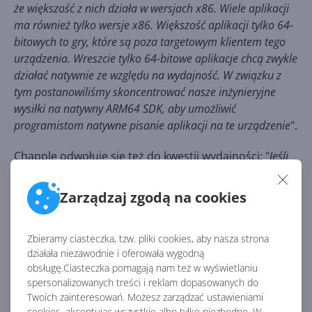
że większość z nich działa w wersjach x86. Wiele aplikacji
ma również tylko wersje x86. Większość aplikacji tylko 64-
bitowych to gry, które są poza targetowym klientem tego
urządzenia. Wreszcie tylko 64-bitowe aplikacje chcą zwykle
działać natywnie ze względu na wydajność. W związku z
tym postanowiliśmy skoncentrować nasze inżynieryjne
wysiłki na natywny ARM64 SDK, aby umożliwić
programistom natywne pisanie aplikacji na te urządzenie
".
Chapple odwołuje się też do kwestii wydajności: "
Jeśli
aplikacja korzysta z dysku twardego, grafiki lub sieci,
wszystko to działa w jądrze i działa z natywną wydajnością.
Zarządzaj zgodą na cookies
Jeśli aplikacja jest związana z procesorem, wymaga więcej
czasu [na obliczenia] niż natywna, ponieważ musi zostać
Zbieramy ciasteczka, tzw. pliki cookies, aby nasza strona
przetłumaczona. Różni się to w zależności od aplikacji. W
działała niezawodnie i oferowała wygodną
naszych testach odkryliśmy, że większość aplikacji
obsługę.Ciasteczka pomagają nam też w wyświetlaniu
działających pod emulacją jest zgodna z oczekiwaniami
spersonalizowanych treści i reklam dopasowanych do
użytkownika w zakresie czasu reakcji
".
Twoich zainteresowań. Możesz zarządzać ustawieniami
cookies, akceptując wszystkie albo tylko niezbędne. W