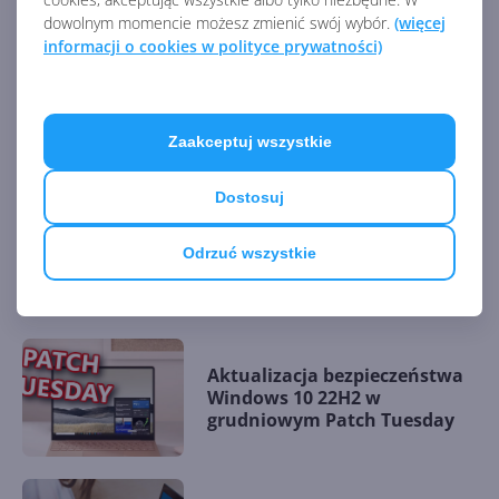
Prace nad ARM64 SDK nadal trwają. Microsoft nie
dowolnym momencie możesz zmienić swój wybór.
(więcej
określił jeszcze np., jakie wersje .NET będą wspierane.
informacji o cookies w polityce prywatności)
Oficjalnej zapowiedzi i prezentacji firma zamierza
dokonać na majowej konferencji Microsoft Build 2018.
Zaakceptuj wszystkie
Źródło:
Dostosuj
https://www.zdnet.com/article/windows-10-on-arm-s-
versus-pro-emulation-and-64-bit-app-support/
Odrzuć wszystkie
AKTUALNOŚCI Z KATEGORII WINDOWS 10
Aktualizacja bezpieczeństwa
Windows 10 22H2 w
grudniowym Patch Tuesday