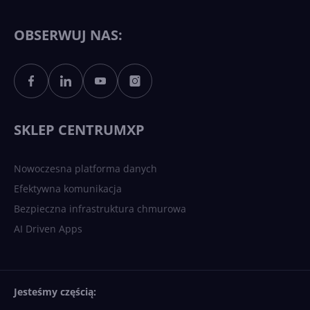
11 to teraz AI PC dzięki
Copilotowi
OBSERWUJ NAS:
Sztuczna inteligencja po
polsku. Dość barier
językowych
SKLEP CENTRUMXP
Nowoczesna platforma danych
Efektywna komunikacja
Bezpieczna infrastruktura chmurowa
AI Driven Apps
Jesteśmy częścią: