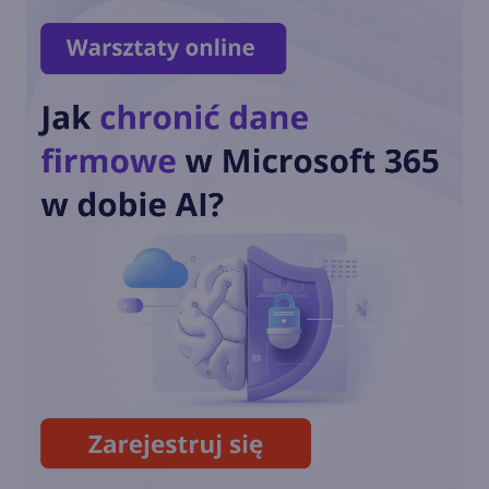
Dziś ostatnia szansa na
pobranie Paint 3D
Przedłużone wsparcie
Windows 10 również dla
konsumentów. Ile będzie
kosztować?
Październikowa aktualizacja
opcjonalna Windows 10 22H2
(build 19045.5073)