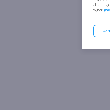
akceptując
wybór.
(wi
Odrz