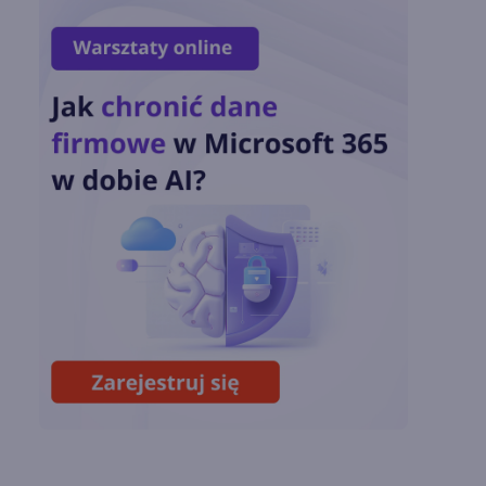
matematycznych
Zatrzęsienie nowości
w Microsoft Teams.
Zmiany z lipca 2026 r.
Lista zmian w
Microsoft 365 Copilot.
Podsumowanie lipca
2026
OpenAI tnie ceny
modeli GPT-5.6.
Odpowiedź na presję
Chin