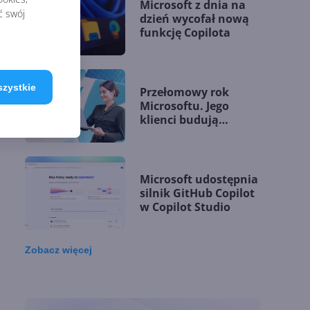
Microsoft z dnia na
ć swój
dzień wycofał nową
funkcję Copilota
szystkie
Przełomowy rok
Microsoftu. Jego
klienci budują
przewagę dzięki AI
Microsoft udostępnia
silnik GitHub Copilot
w Copilot Studio
Zobacz
więcej
OpenAI zapowiada
model Astra.
Rozwiązał 10 starych
problemów