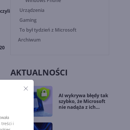
Windows Phone
Urządzenia
czyli
Gaming
To był tydzień z Microsoft
Archiwum
20
AKTUALNOŚCI
i
 do
AI wykrywa błędy tak
szybko, że Microsoft
nie nadąża z ich
łataniem
rowała
treści i
okies,