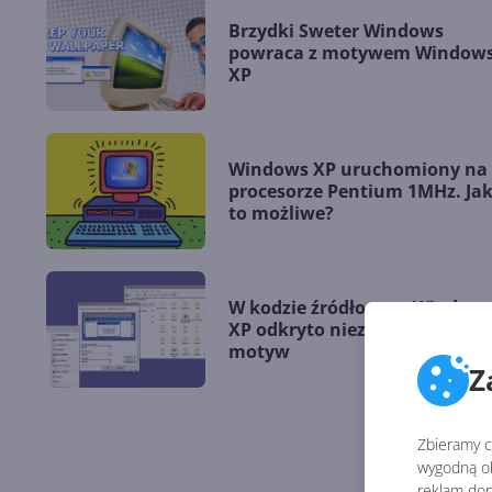
Brzydki Sweter Windows
powraca z motywem Window
XP
Windows XP uruchomiony na
procesorze Pentium 1MHz. Ja
to możliwe?
W kodzie źródłowym Window
XP odkryto nieznany wcześnie
motyw
Z
Zbieramy ci
wygodną ob
reklam dop