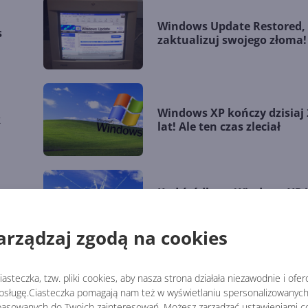
Windows Update Restored, 
s
zaktualizuj swojego złoma!
Windows XP kończy dzisiaj 
k
lat! Ale ten czas zleciał
s
Kod źródłowy Windows XP 
j
kilku innych wersji wyciekł
Internetu
arządzaj zgodą na cookies
asteczka, tzw. pliki cookies, aby nasza strona działała niezawodnie i ofe
sługę.Ciasteczka pomagają nam też w wyświetlaniu spersonalizowanych 
asowanych do Twoich zainteresowań. Możesz zarządzać ustawieniami co