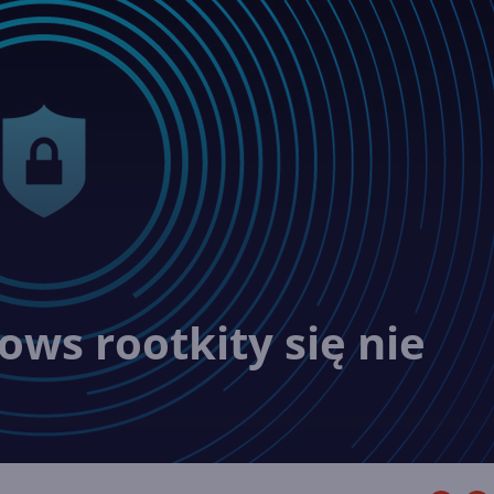
ws rootkity się nie