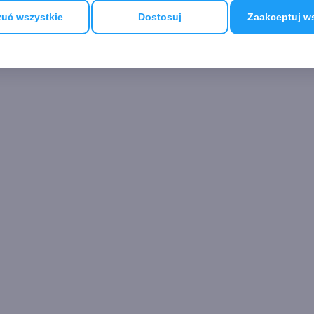
uć wszystkie
Dostosuj
Zaakceptuj w