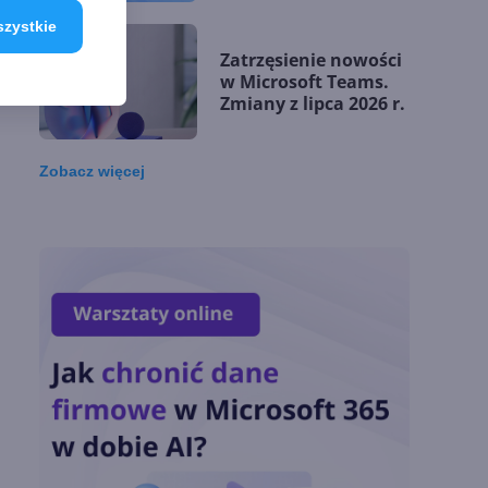
matematycznych
szystkie
Zatrzęsienie nowości
w Microsoft Teams.
Zmiany z lipca 2026 r.
Zobacz
więcej
Lista zmian w
Microsoft 365 Copilot.
Podsumowanie lipca
2026
OpenAI tnie ceny
modeli GPT-5.6.
Odpowiedź na presję
Chin
Miliardy z AI i