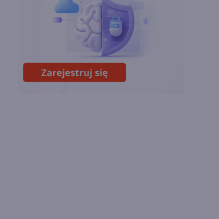
chmury. Microsoft
ogłasza znakomite
wyniki i
superaplikację
Sztuczna inteligencja
wspiera odkrycia
naukowe. OpenAI
startuje z nowym
programem