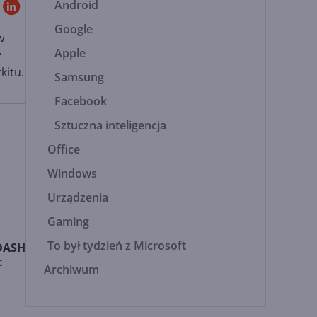
Android
Google
w
Apple
ż
kitu.
Samsung
Facebook
Sztuczna inteligencja
Office
Windows
Urządzenia
Gaming
To był tydzień z Microsoft
MDASH
c
Archiwum