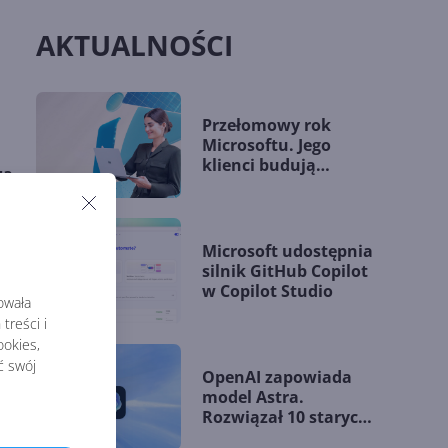
AKTUALNOŚCI
Przełomowy rok
Microsoftu. Jego
klienci budują
za
przewagę dzięki AI
Microsoft udostępnia
silnik GitHub Copilot
w Copilot Studio
rowała
treści i
okies,
ć swój
OpenAI zapowiada
model Astra.
Rozwiązał 10 starych
problemów