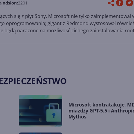
a odsłon:
2201
ących się z płyt Sony, Microsoft nie tylko zaimplementował 
ego oprogramowania; gigant z Redmond wystosował równie
e będą narażone na możliwość cichego zainstalowania root
BEZPIECZEŃSTWO
Microsoft kontratakuje. 
miażdży GPT-5.5 i Anthropi
Mythos