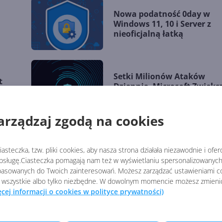
Nowa podatność 0day w
Windows 11, 10 i Server z
nieoficjalną łatką
Setki Milionów Ataków
t
Dziennie. Microsoft Zwięks
wysiłki na rzecz
cyberbezpieczeństwa:
arządzaj zgodą na cookies
ść
Microsoft Face Check -
weryfikacja twarzy już
asteczka, tzw. pliki cookies, aby nasza strona działała niezawodnie i ofe
dostępna dla firm
sługę.Ciasteczka pomagają nam też w wyświetlaniu spersonalizowanych 
asowanych do Twoich zainteresowań. Możesz zarządzać ustawieniami co
 wszystkie albo tylko niezbędne. W dowolnym momencie możesz zmieni
ęcej informacji o cookies w polityce prywatności)