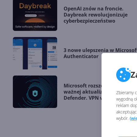
OpenAI znów na froncie.
Daybreak rewolucjonizuje
cyberbezpieczeństwo
3 nowe ulepszenia w Microsof
Authenticator
Z
Microsoft rozszerza dostępno
ważnej aktualizacji Microsoft
Zbieramy ci
Defender. VPN w pakiecie!
wygodną ob
reklam dop
akceptując
wybór.
(wi