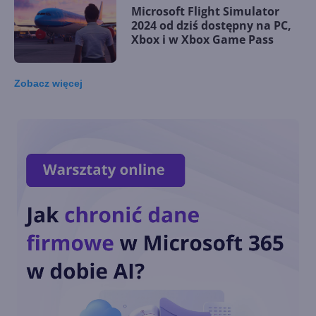
Microsoft Flight Simulator
2024 od dziś dostępny na PC,
Xbox i w Xbox Game Pass
Zobacz
więcej
Wirtualny agent AI jako nowa
pomoc techniczna Xboksa
Nowa strona główna aplikacji
Xbox na Windows
Call of Duty: Black Ops 6 od
dnia premiery w Xbox Game
Pass