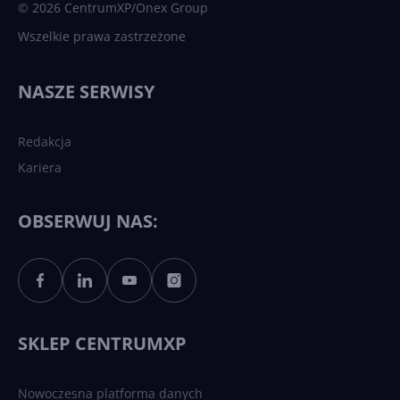
© 2026 CentrumXP/Onex Group
Wszelkie prawa zastrzeżone
Najnowsze trendy w AI. Co
wydarzy się w 2026 roku w
NASZE SERWISY
sztucznej inteligencji?
Redakcja
Kariera
Każdy komputer z Windows
11 to teraz AI PC dzięki
Copilotowi
OBSERWUJ NAS:
Sztuczna inteligencja po
polsku. Dość barier
językowych
SKLEP CENTRUMXP
Nowoczesna platforma danych