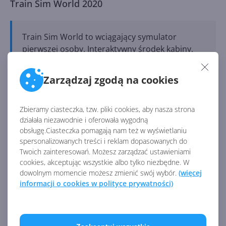
Train Sim World 2020
Train Sim World to wciągający symulator
pierwszej osoby. Interaktywny środek kabiny,
dopracowane modele, prawdziwe trasy i długa
rozgrywka czynią go grą idealną dla każdego.
Zarządzaj zgodą na cookies
Wjedź na trasę z najnowszą wersją Train Sim
World 2020 i znajdź elementy niezbędne do
doszlifowania nowych umiejętności.
Zbieramy ciasteczka, tzw. pliki cookies, aby nasza strona
działała niezawodnie i oferowała wygodną
obsługę.Ciasteczka pomagają nam też w wyświetlaniu
The Lord of the Rings: Adventure Card Game
spersonalizowanych treści i reklam dopasowanych do
Twoich zainteresowań. Możesz zarządzać ustawieniami
cookies, akceptując wszystkie albo tylko niezbędne. W
dowolnym momencie możesz zmienić swój wybór.
(więcej
Zbierz talię ikonicznych bohaterów i staw czoła
informacji o cookies w polityce prywatności)
siłom Saurona w tej ekscytującej strategicznej
karciance. Podróżuj przez słynne lokacje,
wykonuj zadania fabularne i stań się nową
legendą Śródziemia, grając samodzielnie lub z