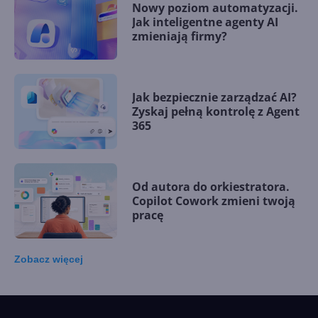
Nowy poziom automatyzacji.
Jak inteligentne agenty AI
zmieniają firmy?
Jak bezpiecznie zarządzać AI?
Zyskaj pełną kontrolę z Agent
365
Od autora do orkiestratora.
Copilot Cowork zmieni twoją
pracę
Zobacz
więcej
15 kamieni milowych w
Microsoft AI. Tak rodziła się
sztuczna inteligencja