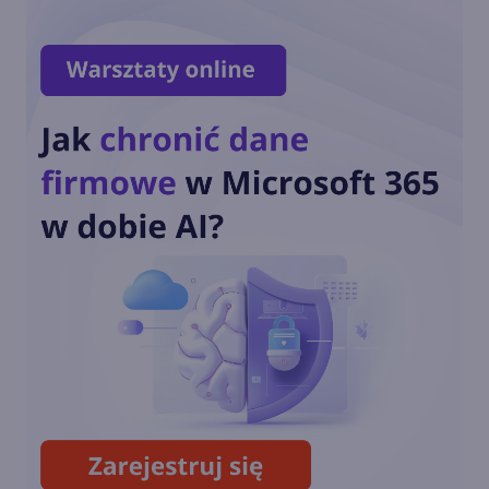
Nowa strona główna aplikacji
Xbox na Windows
Call of Duty: Black Ops 6 od
dnia premiery w Xbox Game
Pass
Zagramy w posiadane gry w
ramach Xbox Cloud Gaming