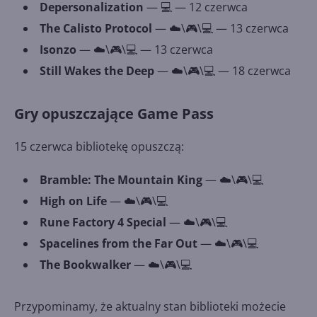
Depersonalization
— 💻 — 12 czerwca
The Calisto Protocol
— ☁️\🎮\💻 — 13 czerwca
Isonzo
— ☁️\🎮\💻 — 13 czerwca
Still Wakes the Deep
— ☁️\🎮\💻 — 18 czerwca
Gry opuszczające Game Pass
15 czerwca bibliotekę opuszczą:
Bramble: The Mountain King
— ☁️\🎮\💻
High on Life
— ☁️\🎮\💻
Rune Factory 4 Special
— ☁️\🎮\💻
Spacelines from the Far Out
— ☁️\🎮\💻
The Bookwalker
— ☁️\🎮\💻
Przypominamy, że aktualny stan biblioteki możecie