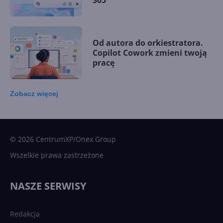
Od autora do orkiestratora.
Copilot Cowork zmieni twoją
pracę
Zobacz
więcej
15 kamieni milowych w
Microsoft AI. Tak rodziła się
sztuczna inteligencja
© 2026 CentrumXP/Onex Group
Wszelkie prawa zastrzeżone
Najnowsze trendy w AI. Co
wydarzy się w 2026 roku w
NASZE SERWISY
sztucznej inteligencji?
Redakcja