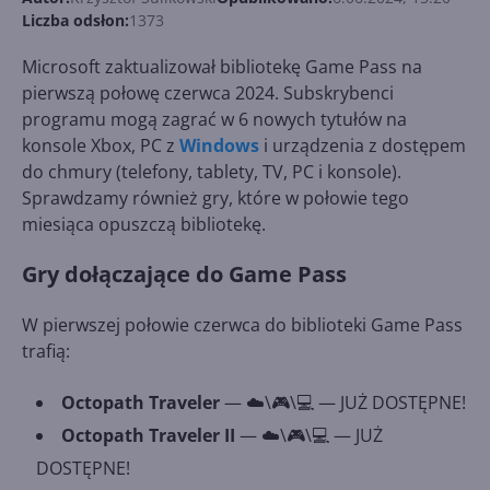
Liczba odsłon:
1373
Microsoft zaktualizował bibliotekę Game Pass na
pierwszą połowę czerwca 2024. Subskrybenci
programu mogą zagrać w 6 nowych tytułów na
konsole Xbox, PC z
Windows
i urządzenia z dostępem
do chmury (telefony, tablety, TV, PC i konsole).
Sprawdzamy również gry, które w połowie tego
miesiąca opuszczą bibliotekę.
Gry dołączające do Game Pass
W pierwszej połowie czerwca do biblioteki Game Pass
trafią:
Octopath Traveler
— ☁️\🎮\💻 — JUŻ DOSTĘPNE!
Octopath Traveler II
— ☁️\🎮\💻 — JUŻ
DOSTĘPNE!