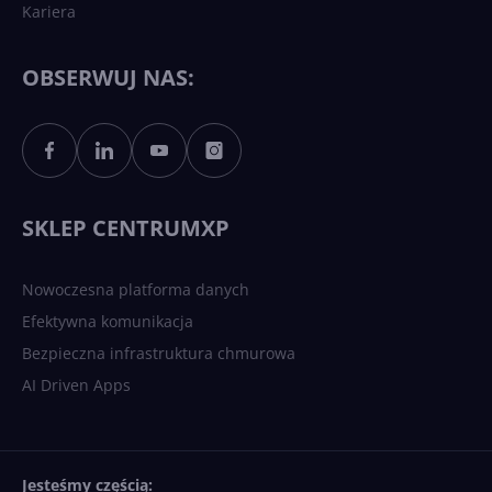
Kariera
Każdy komputer z Windows
11 to teraz AI PC dzięki
Copilotowi
OBSERWUJ NAS:
Sztuczna inteligencja po
polsku. Dość barier
językowych
SKLEP CENTRUMXP
Nowoczesna platforma danych
Efektywna komunikacja
Bezpieczna infrastruktura chmurowa
AI Driven Apps
Jesteśmy częścią: