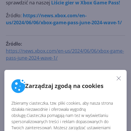
sprawdzić na naszej
Liście gier w Xbox Game Pass!
Źródło:
https://news.xbox.com/en-
us/2024/06/06/xbox-game-pass-june-2024-wave-1/
Źródło:
https://news.xbox.com/en-us/2024/06/06/xbox-game-
pass-june-2024-wave-1/
AKTUALNOŚCI Z KATEGORII USŁUGI
XBOX
Zarządzaj zgodą na cookies
Zbieramy ciasteczka, tzw. pliki cookies, aby nasza strona
Xbox Cloud Gaming pozwala
działała niezawodnie i oferowała wygodną
streamować własne gry
obsługę.Ciasteczka pomagają nam też w wyświetlaniu
spersonalizowanych treści i reklam dopasowanych do
Twoich zainteresowań. Możesz zarządzać ustawieniami