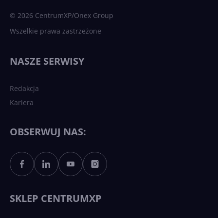
sztuczna inteligencja
© 2026 CentrumXP/Onex Group
Wszelkie prawa zastrzeżone
Najnowsze trendy w AI. Co
wydarzy się w 2026 roku w
NASZE SERWISY
sztucznej inteligencji?
Redakcja
Kariera
Każdy komputer z Windows
11 to teraz AI PC dzięki
Copilotowi
OBSERWUJ NAS:
Sztuczna inteligencja po
polsku. Dość barier
językowych
SKLEP CENTRUMXP