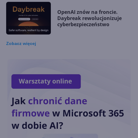
OpenAI znów na froncie.
Daybreak rewolucjonizuje
cyberbezpieczeństwo
Zobacz
więcej
Nowa podatność 0day w
Windows 11, 10 i Server z
nieoficjalną łatką
3 nowe ulepszenia w
Microsoft Authenticator
Setki Milionów Ataków
Dziennie. Microsoft Zwiększa