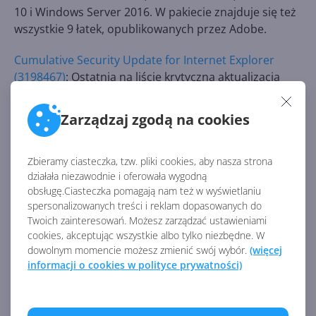
10 i Windows Server 2016. W pakiecie znajduje się też
wszystkie 9 łatek, opublikowanych przez Adobe.
Cumulative Security Update for Internet Explorer
(3198467)
: Ostatnia na liście krytyczna aktualizacja
zbiorcza przeznaczona jest dla przeglądarki Internet
Explorer. Łatka odpowiada podatności, pozwalającej
Zarządzaj zgodą na cookies
na zyskanie uprawnień aktualnego użytkownika przez
atakującego, gdy użytkownik uruchomił specjalnie
spreparowaną stronę. Gdy aktualnym użytkownikiem
Zbieramy ciasteczka, tzw. pliki cookies, aby nasza strona
działała niezawodnie i oferowała wygodną
był administrator, takie same uprawnienia mógł
obsługę.Ciasteczka pomagają nam też w wyświetlaniu
zdobyć atakujący.
spersonalizowanych treści i reklam dopasowanych do
Twoich zainteresowań. Możesz zarządzać ustawieniami
cookies, akceptując wszystkie albo tylko niezbędne. W
Źródło:
dowolnym momencie możesz zmienić swój wybór.
(więcej
https://technet.microsoft.com/en-
informacji o cookies w polityce prywatności)
us/library/security/ms16-nov.aspx