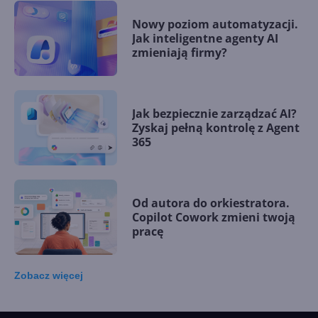
Nowy poziom automatyzacji.
Jak inteligentne agenty AI
zmieniają firmy?
Jak bezpiecznie zarządzać AI?
Zyskaj pełną kontrolę z Agent
365
Od autora do orkiestratora.
Copilot Cowork zmieni twoją
pracę
Zobacz
więcej
15 kamieni milowych w
Microsoft AI. Tak rodziła się