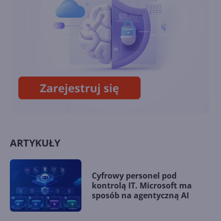
wysiłki na rzecz
cyberbezpieczeństwa:
Microsoft rozszerza
dostępność ważnej
aktualizacji Microsoft
Defender. VPN w pakiecie!
ARTYKUŁY
Cyfrowy personel pod
kontrolą IT. Microsoft ma
sposób na agentyczną AI