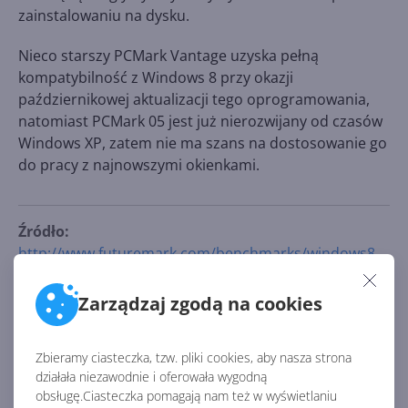
zainstalowaniu na dysku.
Nieco starszy PCMark Vantage uzyska pełną
kompatybilność z Windows 8 przy okazji
październikowej aktualizacji tego oprogramowania,
natomiast PCMark 05 jest już nierozwijany od czasów
Windows XP, zatem nie ma szans na dostosowanie go
do pracy z najnowszymi okienkami.
Źródło:
http://www.futuremark.com/benchmarks/windows8
Zarządzaj zgodą na cookies
AKTUALNOŚCI Z KATEGORII
OPROGRAMOWANIE
Zbieramy ciasteczka, tzw. pliki cookies, aby nasza strona
działała niezawodnie i oferowała wygodną
obsługę.Ciasteczka pomagają nam też w wyświetlaniu
Sporo nowości w Microsoft