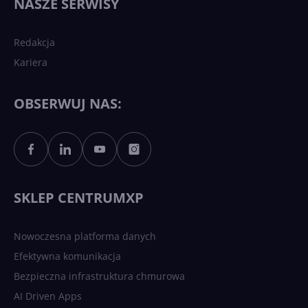
NASZE SERWISY
sztucznej inteligencji?
Redakcja
Kariera
Każdy komputer z Windows
11 to teraz AI PC dzięki
Copilotowi
OBSERWUJ NAS:
Sztuczna inteligencja po
polsku. Dość barier
językowych
SKLEP CENTRUMXP
Nowoczesna platforma danych
Efektywna komunikacja
Bezpieczna infrastruktura chmurowa
AI Driven Apps