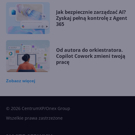
Jak bezpiecznie zarządzać AI?
Zyskaj pełną kontrolę z Agent
365
Od autora do orkiestratora.
Copilot Cowork zmieni twoją
pracę
Zobacz
więcej
15 kamieni milowych w
Microsoft AI. Tak rodziła się
sztuczna inteligencja
© 2026 CentrumXP/Onex Group
Wszelkie prawa zastrzeżone
Najnowsze trendy w AI. Co
wydarzy się w 2026 roku w