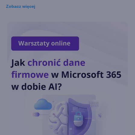
Zobacz
więcej
Łącze z telefonem na
Windows 11 nie pozwala
usunąć telefonu
Blender i inne aplikacje
Windows z ulepszeniami na
Snapdragon X Series
Microsoft dodaje nowe
narzędzia, aby usprawnić
wyszukiwanie plików w
OneDrive
Windows App ogólnodostępna
na wszystkich głównych