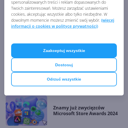
spersonalizowanych treści i reklam dopasowanych do
Store na Windows
Twoich zainteresowań. Możesz zarządzać ustawieniami
cookies, akceptując wszystkie albo tylko niezbędne. W
dowolnym momencie możesz zmienić swój wybór.
(więcej
informacji o cookies w polityce prywatności)
MSN Pogoda z odświeżoną
stroną główną
Zaakceptuj wszystkie
Dostosuj
Universal Print Anywhere -
funkcja drukowania z
Odrzuć wszystkie
dowolnego miejsca
Znamy już zwycięzców
Microsoft Store Awards 2024