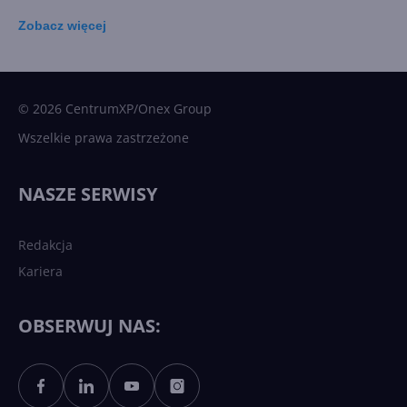
Zobacz
więcej
15 kamieni milowych w
Microsoft AI. Tak rodziła się
sztuczna inteligencja
© 2026 CentrumXP/Onex Group
Wszelkie prawa zastrzeżone
Najnowsze trendy w AI. Co
wydarzy się w 2026 roku w
NASZE SERWISY
sztucznej inteligencji?
Redakcja
Kariera
Każdy komputer z Windows
11 to teraz AI PC dzięki
Copilotowi
OBSERWUJ NAS:
Sztuczna inteligencja po