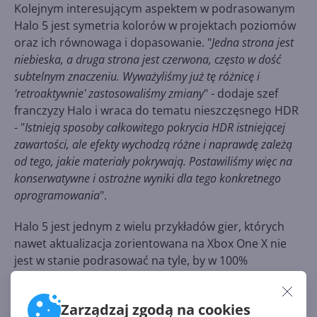
Kolejnym interesującym aspektem w podrasowanym
Halo 5 jest symetria kolorów w projektach poziomów
oraz ich równowaga i dopasowanie. "
Jedna strona jest
niebieska, a druga strona jest czerwona, często w dość
subtelnym znaczeniu. Wyważyliśmy już tę różnicę i
'retroaktywnie' zastosowaliśmy zmiany
" - dodaje szef
franczyzy Halo i wraca do tematu nieszczęsnego HDR
- "
Istnieją sposoby całkowitego pokrycia HDR istniejącej
zawartości, ale efekty wychodzą różne i naprawdę zależą
od tego, jakie materiały pokrywają. Postawiliśmy więc na
konserwatywne i ostrożne wyniki dla tego konkretnego
oprogramowania
".
Halo 5 jest jednym z wielu przykładów gier, których
nawet aktualizacja zorientowana na Xbox One X nie
jest w stanie podrasować na tyle, by w 100%
wyciągnęły wszystkie możliwości nowej konsoli.
Zarządzaj zgodą na cookies