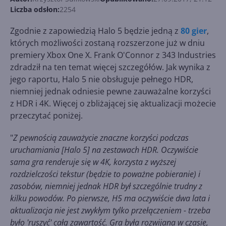
Liczba odsłon:
2254
Zgodnie z zapowiedzią Halo 5 będzie jedną z
80 gier
,
których możliwości zostaną rozszerzone już w dniu
premiery Xbox One X. Frank O'Connor z 343 Industries
zdradził na ten temat więcej szczegółów. Jak wynika z
jego raportu, Halo 5 nie obsługuje pełnego HDR,
niemniej jednak odniesie pewne zauważalne korzyści
z HDR i 4K. Więcej o zbliżającej się aktualizacji możecie
przeczytać poniżej.
"
Z pewnością zauważycie znaczne korzyści podczas
uruchamiania [Halo 5] na zestawach HDR. Oczywiście
sama gra renderuje się w 4K, korzysta z wyższej
rozdzielczości tekstur (będzie to poważne pobieranie) i
zasobów, niemniej jednak HDR był szczególnie trudny z
kilku powodów. Po pierwsze, H5 ma oczywiście dwa lata i
aktualizacja nie jest zwykłym tylko przełączeniem - trzeba
było 'ruszyć' całą zawartość. Gra była rozwijana w czasie,