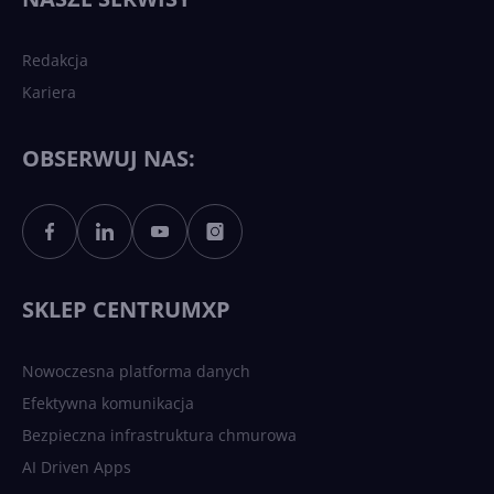
sztucznej inteligencji?
Redakcja
Kariera
Każdy komputer z Windows
11 to teraz AI PC dzięki
Copilotowi
OBSERWUJ NAS:
Sztuczna inteligencja po
polsku. Dość barier
językowych
SKLEP CENTRUMXP
Nowoczesna platforma danych
Efektywna komunikacja
Bezpieczna infrastruktura chmurowa
AI Driven Apps