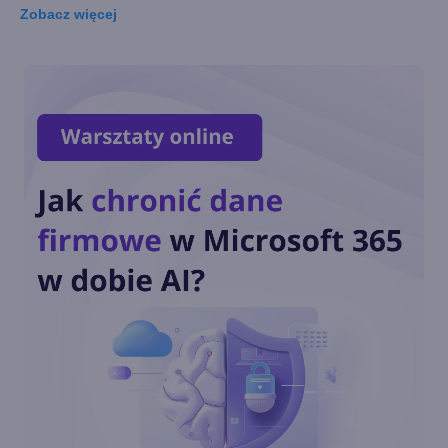
Zobacz
więcej
Microsoft rezygnuje z
zapowiadanej funkcji
Copilota w Windows 11. Co go
zniechęciło?
Windows 11 staje się
platformą dla AI i agentów.
Nowości na Ignite 2025
Nowe funkcje AI w Windows
11
Recall - flagowa funkcja AI w
Windows 11 w końcu wydana