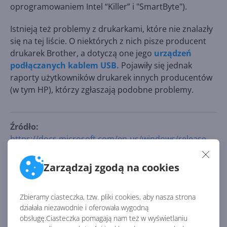
oprogramowaniem Intel “Killer” i "SmartByte").
Istnieją też problemy z drukarkami, które nie znalazły
się na tej liście. O niektórych z nich pisze producent
drukarek Brother, a dotyczą one jego
urządzeń
podłączanych kablem USB.
Pojawiły się jednak
raporty użytkowników drukarek innych producentów
(w tym HP), którzy zgłaszają podobne problemy.
Źródło:
https://docs.microsoft.com/en-us/windows/release-
health/status-windows-11-21h2#1699msgdesc
Zarządzaj zgodą na cookies
AKTUALNOŚCI Z KATEGORII WINDOWS 11
Zbieramy ciasteczka, tzw. pliki cookies, aby nasza strona
działała niezawodnie i oferowała wygodną
Windows będzie
obsługę.Ciasteczka pomagają nam też w wyświetlaniu