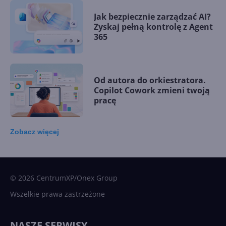
Jak bezpiecznie zarządzać AI?
Zyskaj pełną kontrolę z Agent
365
Od autora do orkiestratora.
Copilot Cowork zmieni twoją
pracę
Zobacz
więcej
15 kamieni milowych w
Microsoft AI. Tak rodziła się
sztuczna inteligencja
© 2026 CentrumXP/Onex Group
Wszelkie prawa zastrzeżone
Najnowsze trendy w AI. Co
wydarzy się w 2026 roku w
NASZE SERWISY