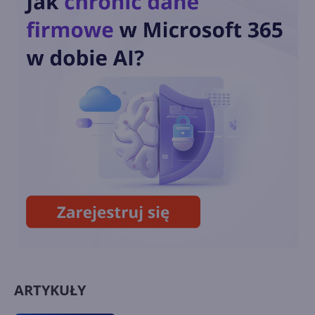
wysiłki na rzecz
cyberbezpieczeństwa:
Microsoft rozszerza
dostępność ważnej
aktualizacji Microsoft
Defender. VPN w pakiecie!
Microsoft Face Check -
weryfikacja twarzy już
dostępna dla firm
ARTYKUŁY