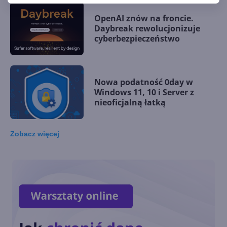
OpenAI znów na froncie.
Daybreak rewolucjonizuje
cyberbezpieczeństwo
Nowa podatność 0day w
Windows 11, 10 i Server z
nieoficjalną łatką
Zobacz
więcej
3 nowe ulepszenia w
Microsoft Authenticator
Setki Milionów Ataków
Dziennie. Microsoft Zwiększa