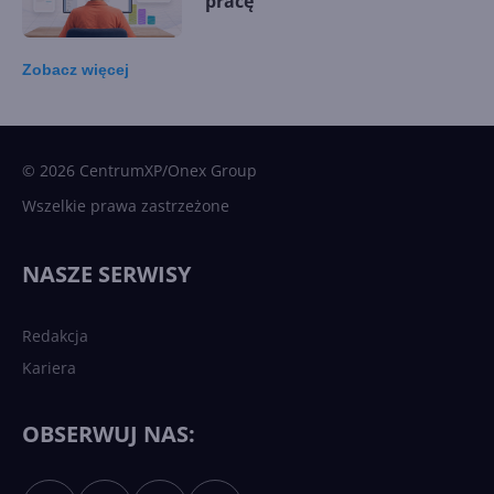
pracę
Zobacz
więcej
15 kamieni milowych w
Microsoft AI. Tak rodziła się
sztuczna inteligencja
© 2026 CentrumXP/Onex Group
Wszelkie prawa zastrzeżone
Najnowsze trendy w AI. Co
wydarzy się w 2026 roku w
NASZE SERWISY
sztucznej inteligencji?
Redakcja
Kariera
Każdy komputer z Windows
11 to teraz AI PC dzięki
Copilotowi
OBSERWUJ NAS: