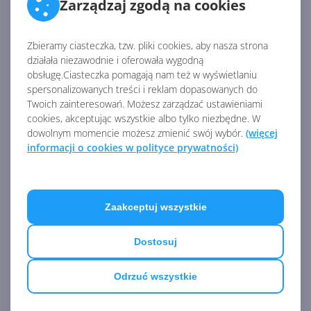
Zarządzaj zgodą na cookies
Źródło:
https://www.microsoft.com/security/blog/2022/08/02/
Zbieramy ciasteczka, tzw. pliki cookies, aby nasza strona
microsoft-announces-new-solutions-for-threat-
działała niezawodnie i oferowała wygodną
intelligence-and-attack-surface-management/
obsługę.Ciasteczka pomagają nam też w wyświetlaniu
spersonalizowanych treści i reklam dopasowanych do
AKTUALNOŚCI Z KATEGORII
Twoich zainteresowań. Możesz zarządzać ustawieniami
BEZPIECZEŃSTWO
cookies, akceptując wszystkie albo tylko niezbędne. W
dowolnym momencie możesz zmienić swój wybór.
(więcej
informacji o cookies w polityce prywatności)
Polska trzecim krajem w
Europie z dostępem do
mocarnego GPT-5.5 Cyber
Zaakceptuj wszystkie
Dostosuj
Microsoft kontratakuje.
MDASH miażdży GPT-5.5 i
Anthropic Mythos
Odrzuć wszystkie