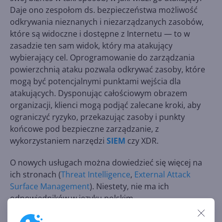
Daje ono zespołom ds. bezpieczeństwa możliwość
odkrywania nieznanych i niezarządzanych zasobów,
które są widoczne i dostępne z Internetu — to w
zasadzie ten sam widok, który ma atakujący
wybierający cel. Oprogramowanie do zarządzania
powierzchnią ataku pozwala odkrywać zasoby, które
mogą być potencjalnymi punktami wejścia dla
atakujących. Dysponując całościowym obrazem
organizacji, klienci mogą podjąć zalecane kroki, aby
ograniczyć ryzyko, przekazując zasoby i punkty
końcowe pod bezpieczne zarządzanie, z
wykorzystaniem narzędzi
SIEM
czy XDR.
O nowych usługach można dowiedzieć się więcej na
ich stronach (
Threat Intelligence
,
External Attack
Surface Management
). Niestety, nie ma ich
odpowiedników w języku polskim.