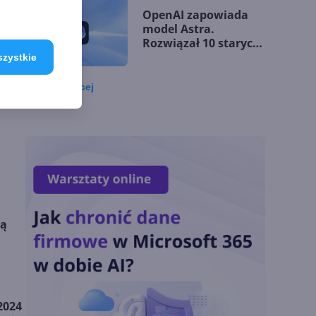
ę
OpenAI zapowiada
ić
model Astra.
Rozwiązał 10 starych
problemów
szystkie
matematycznych
Zobacz
więcej
Zatrzęsienie nowości
w Microsoft Teams.
Zmiany z lipca 2026 r.
Lista zmian w
Microsoft 365 Copilot.
Podsumowanie lipca
ną
2026
OpenAI tnie ceny
modeli GPT-5.6.
2024
Odpowiedź na presję