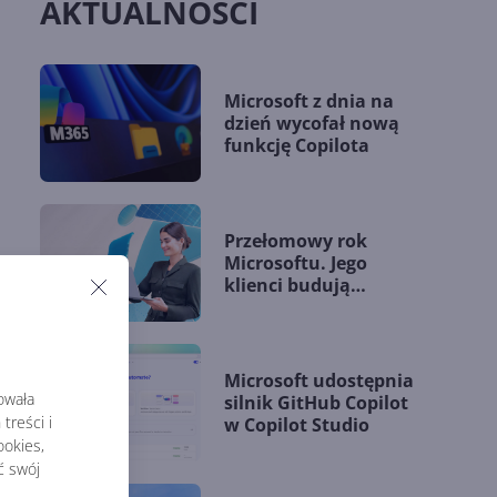
AKTUALNOŚCI
Microsoft z dnia na
dzień wycofał nową
funkcję Copilota
Przełomowy rok
Microsoftu. Jego
klienci budują
przewagę dzięki AI
oteka
 120
Microsoft udostępnia
ox.
rowała
silnik GitHub Copilot
treści i
w Copilot Studio
okies,
 gdy
ć swój