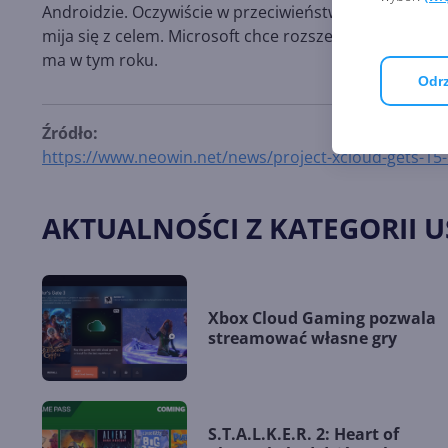
Androidzie. Oczywiście w przeciwieństwie do Stadii j
mija się z celem. Microsoft chce rozszerzyć zasięg x
ma w tym roku.
Odrz
Źródło:
https://www.neowin.net/news/project-xcloud-gets-15-
AKTUALNOŚCI Z KATEGORII 
Xbox Cloud Gaming pozwala
streamować własne gry
S.T.A.L.K.E.R. 2: Heart of