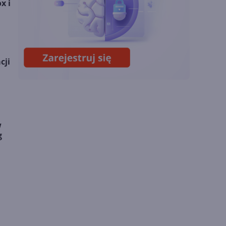
x i
Chin
Miliardy z AI i
chmury. Microsoft
ogłasza znakomite
cji
wyniki i
superaplikację
w
g