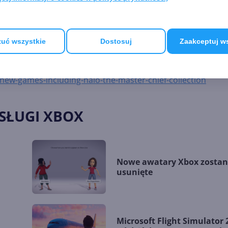
est to program Preview, więc porównywanie obu usług troch
Cloud na dodatkowe urządzenia, w tym pecety ARM, co nastąp
uć wszystkie
Dostosuj
Zaakceptuj w
new-games-including-halo-the-master-chief-collection
USŁUGI XBOX
Nowe awatary Xbox zosta
usunięte
Microsoft Flight Simulator 