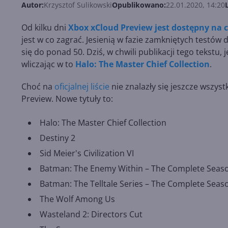
Autor:
Krzysztof Sulikowski
Opublikowano:
22.01.2020, 14:20
Od kilku dni
Xbox xCloud Preview jest dostępny na 
jest w co zagrać. Jesienią w fazie zamkniętych testów 
się do ponad 50. Dziś, w chwili publikacji tego tekstu, 
wliczając w to
Halo: The Master Chief Collection
.
Choć na
oficjalnej liście
nie znalazły się jeszcze wszyst
Preview. Nowe tytuły to:
Halo: The Master Chief Collection
Destiny 2
Sid Meier's Civilization VI
Batman: The Enemy Within – The Complete Seaso
Batman: The Telltale Series – The Complete Seaso
The Wolf Among Us
Wasteland 2: Directors Cut