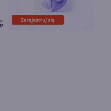
Miliardy z AI i
chmury. Microsoft
ogłasza znakomite
ja
wyniki i
H2
superaplikację