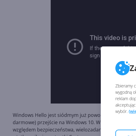
Z
Zbieramy ci
wygodną ob
reklam dop
akceptując
wybór.
(wi
Windows Hello jest siódmym już powodem, dla któreg
darmowe) przejście na Windows 10. Wcześniej w rama
względem bezpieczeństwa, wielozadaniowości, możliwoś