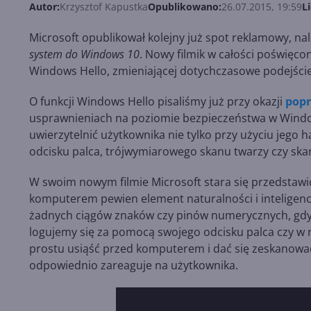
Autor:
Krzysztof Kapustka
Opublikowano:
26.07.2015, 19:59
L
Microsoft opublikował kolejny już spot reklamowy, n
system do Windows 10
. Nowy filmik w całości poświęco
Windows Hello, zmieniającej dotychczasowe podejście
O funkcji Windows Hello pisaliśmy już przy okazji
poprz
usprawnieniach na poziomie bezpieczeństwa w Window
uwierzytelnić użytkownika nie tylko przy użyciu jego 
odcisku palca, trójwymiarowego skanu twarzy czy ska
W swoim nowym filmie Microsoft stara się przedstawić
komputerem pewien element naturalności i inteligencj
żadnych ciągów znaków czy pinów numerycznych, gdyż
logujemy się za pomocą swojego odcisku palca czy w r
prostu usiąść przed komputerem i dać się zeskanować
odpowiednio zareaguje na użytkownika.