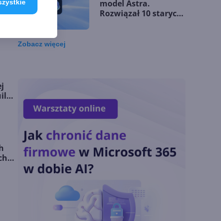
szystkie
model Astra.
Rozwiązał 10 starych
problemów
matematycznych
Zobacz
więcej
Zatrzęsienie nowości
w Microsoft Teams.
Zmiany z lipca 2026 r.
j
ild
Lista zmian w
Microsoft 365 Copilot.
Podsumowanie lipca
2026
h
ch
OpenAI tnie ceny
modeli GPT-5.6.
Odpowiedź na presję
Chin