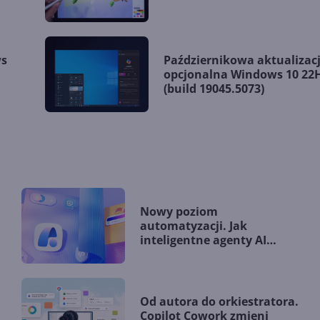
ws
Październikowa aktualizac
.
opcjonalna Windows 10 22
(build 19045.5073)
Nowy poziom
automatyzacji. Jak
inteligentne agenty AI
zmieniają firmy?
Od autora do orkiestratora.
Copilot Cowork zmieni