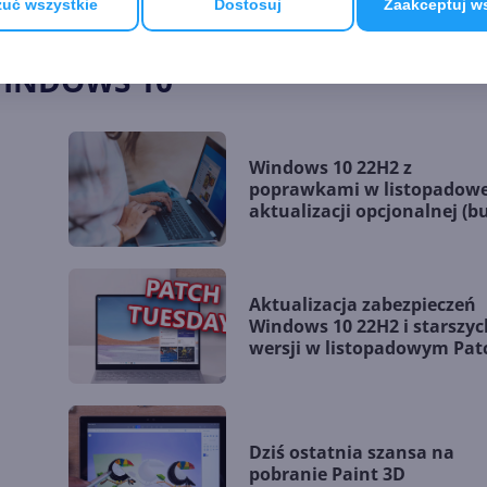
uć wszystkie
Dostosuj
Zaakceptuj w
WINDOWS 10
Windows 10 22H2 z
poprawkami w listopadowe
aktualizacji opcjonalnej (bu
19045.5198)
Aktualizacja zabezpieczeń
Windows 10 22H2 i starszyc
wersji w listopadowym Pat
Tuesday
Dziś ostatnia szansa na
pobranie Paint 3D