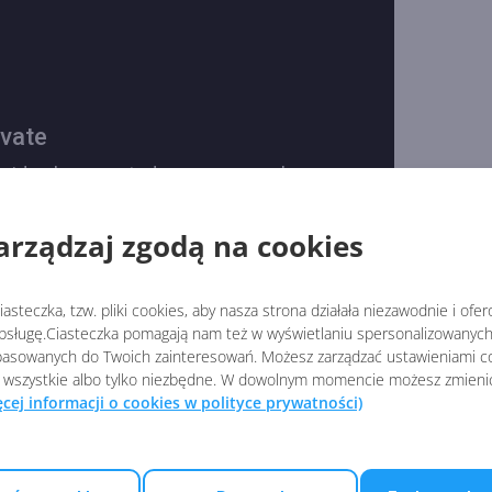
arządzaj zgodą na cookies
asteczka, tzw. pliki cookies, aby nasza strona działała niezawodnie i ofe
sługę.Ciasteczka pomagają nam też w wyświetlaniu spersonalizowanych 
asowanych do Twoich zainteresowań. Możesz zarządzać ustawieniami co
 wszystkie albo tylko niezbędne. W dowolnym momencie możesz zmieni
ęcej informacji o cookies w polityce prywatności)
o zdaniem Microsoftu powinniśmy rozważyć szybkie (i
ch serii ukazały się materiały promujące Windows 10 pod
ci integracji z konsolą Xbox, przeglądarki Edge, interfejsu