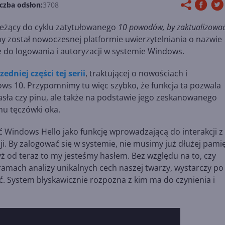
iczba odsłon:
3708
ależący do cyklu zatytułowanego
10 powodów, by zaktualizowa
ny został nowoczesnej platformie uwierzytelniania o nazwie
 do logowania i autoryzacji w systemie Windows.
edniej części tej serii
, traktującej o nowościach i
s 10. Przypomnimy tu więc szybko, że funkcja ta pozwala
hasła czy pinu, ale także na podstawie jego zeskanowanego
nu tęczówki oka.
 Windows Hello jako funkcję wprowadzającą do interakcji z
i. By zalogować się w systemie, nie musimy już dłużej pami
 od teraz to my jesteśmy hasłem. Bez względu na to, czy
amach analizy unikalnych cech naszej twarzy, wystarczy po
. System błyskawicznie rozpozna z kim ma do czynienia i