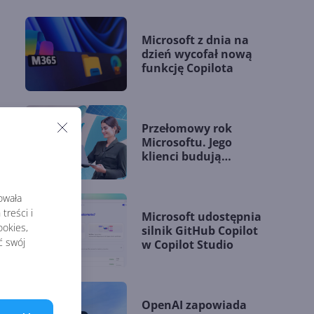
Microsoft z dnia na
dzień wycofał nową
funkcję Copilota
Przełomowy rok
Microsoftu. Jego
klienci budują
przewagę dzięki AI
rowała
treści i
Microsoft udostępnia
okies,
silnik GitHub Copilot
ć swój
w Copilot Studio
OpenAI zapowiada