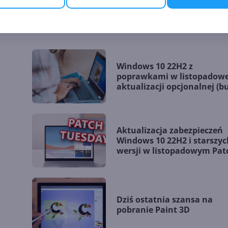
WINDOWS 10
Windows 10 22H2 z
poprawkami w listopadowe
aktualizacji opcjonalnej (bu
19045.5198)
Aktualizacja zabezpieczeń
Windows 10 22H2 i starszyc
wersji w listopadowym Pat
Tuesday
Dziś ostatnia szansa na
pobranie Paint 3D