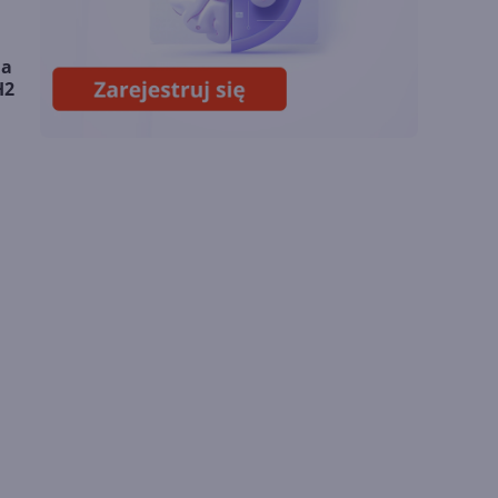
OpenAI tnie ceny
ja
modeli GPT-5.6.
H2
Odpowiedź na presję
Chin