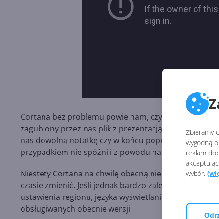
Z
Cortana bez problemu powie nam, czy będziemy dane
zagubiony przez nas plik z prezentacją PowerPoint, 
Zbieramy ci
nas dowolną notatkę czy w końcu poprosi nas o wcześ
wygodną ob
przypadkiem nie spóźnili z powodu narastającego wła
reklam dop
akceptując
Niestety Cortana na chwilę obecną nie jest dostępna w 
wybór.
(wi
czasie zmienić. Jeśli jednak bardzo zależny nam na 
ustawienia regionu, języka wyświetlania i języka mówi
obsługiwanych obecnie wersji.
Odrz